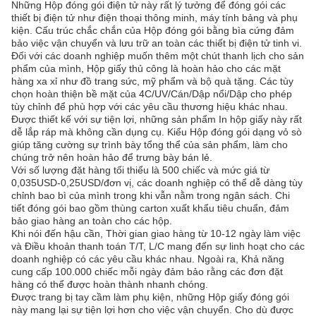
Những Hộp đóng gói điện tử này rất lý tưởng để đóng gói các
thiết bị điện tử như điện thoại thông minh, máy tính bảng và phụ
kiện. Cấu trúc chắc chắn của Hộp đóng gói bằng bìa cứng đảm
bảo việc vận chuyển và lưu trữ an toàn các thiết bị điện tử tinh vi.
Đối với các doanh nghiệp muốn thêm một chút thanh lịch cho sản
phẩm của mình, Hộp giấy thủ công là hoàn hảo cho các mặt
hàng xa xỉ như đồ trang sức, mỹ phẩm và bộ quà tặng. Các tùy
chọn hoàn thiện bề mặt của 4C/UV/Cán/Dập nổi/Dập cho phép
tùy chỉnh để phù hợp với các yêu cầu thương hiệu khác nhau.
Được thiết kế với sự tiện lợi, những sản phẩm In hộp giấy này rất
dễ lắp ráp mà không cần dụng cụ. Kiểu Hộp đóng gói dạng vỏ sò
giúp tăng cường sự trình bày tổng thể của sản phẩm, làm cho
chúng trở nên hoàn hảo để trưng bày bán lẻ.
Với số lượng đặt hàng tối thiểu là 500 chiếc và mức giá từ
0,035USD-0,25USD/đơn vị, các doanh nghiệp có thể dễ dàng tùy
chỉnh bao bì của mình trong khi vẫn nằm trong ngân sách. Chi
tiết đóng gói bao gồm thùng carton xuất khẩu tiêu chuẩn, đảm
bảo giao hàng an toàn cho các hộp.
Khi nói đến hậu cần, Thời gian giao hàng từ 10-12 ngày làm việc
và Điều khoản thanh toán T/T, L/C mang đến sự linh hoạt cho các
doanh nghiệp có các yêu cầu khác nhau. Ngoài ra, Khả năng
cung cấp 100.000 chiếc mỗi ngày đảm bảo rằng các đơn đặt
hàng có thể được hoàn thành nhanh chóng.
Được trang bị tay cầm làm phụ kiện, những Hộp giấy đóng gói
này mang lại sự tiện lợi hơn cho việc vận chuyển. Cho dù được