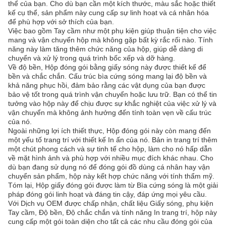
thể của bạn. Cho dù bạn cần một kích thước, màu sắc hoặc thiết
kế cụ thể, sản phẩm này cung cấp sự linh hoạt và cá nhân hóa
để phù hợp với sở thích của bạn.
Việc bao gồm Tay cầm như một phụ kiện giúp thuận tiện cho việc
mang và vận chuyển hộp mà không gặp bất kỳ rắc rối nào. Tính
năng này làm tăng thêm chức năng của hộp, giúp dễ dàng di
chuyển và xử lý trong quá trình bốc xếp và dỡ hàng.
Về độ bền, Hộp đóng gói bằng giấy sóng này được thiết kế để
bền và chắc chắn. Cấu trúc bìa cứng sóng mang lại độ bền và
khả năng phục hồi, đảm bảo rằng các vật dụng của bạn được
bảo vệ tốt trong quá trình vận chuyển hoặc lưu trữ. Bạn có thể tin
tưởng vào hộp này để chịu được sự khắc nghiệt của việc xử lý và
vận chuyển mà không ảnh hưởng đến tính toàn vẹn về cấu trúc
của nó.
Ngoài những lợi ích thiết thực, Hộp đóng gói này còn mang đến
một yếu tố trang trí với thiết kế In ấn của nó. Bản in trang trí thêm
một chút phong cách và sự tinh tế cho hộp, làm cho nó hấp dẫn
về mặt hình ảnh và phù hợp với nhiều mục đích khác nhau. Cho
dù bạn đang sử dụng nó để đóng gói đồ dùng cá nhân hay vận
chuyển sản phẩm, hộp này kết hợp chức năng với tính thẩm mỹ.
Tóm lại, Hộp giấy đóng gói được làm từ Bìa cứng sóng là một giải
pháp đóng gói linh hoạt và đáng tin cậy, đáp ứng mọi yêu cầu.
Với Dịch vụ OEM được chấp nhận, chất liệu Giấy sóng, phụ kiện
Tay cầm, Độ bền, Độ chắc chắn và tính năng In trang trí, hộp này
cung cấp một gói toàn diện cho tất cả các nhu cầu đóng gói của