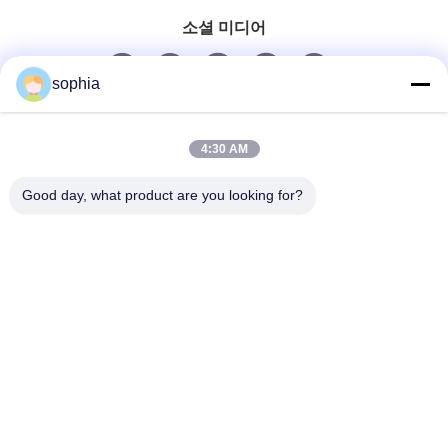
소셜 미디어
sophia
빠른 연락
4:30 AM
Tel
Good day, what product are you looking for?
0086-13128969971
이메일
sophia@sufeipackaging.com
주소
건물 3, 송강 제1공업마을, 송강 거리, 바오안 지구,?? 진,
광둥, 중국