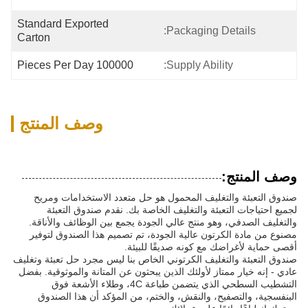
Standard Exported 
Packaging Details:
Carton
100000 Pieces Per Day
Supply Ability:
وصف المنتج
وصف المنتج:
صندوق التعبئة والتغليف المحمول هو حل متعدد الاستخدامات ومريح
لجميع احتياجات التعبئة والتغليف الخاصة بك. نقدم صندوق التعبئة
والتغليف الصدفي، وهو منتج عالي الجودة يجمع بين الوظائف والأناقة.
مصنوع من مادة الكرتون عالية الجودة، تم تصميم هذا الصندوق لتوفير
أقصى حماية لأغراضك مع كونه صديقًا للبيئة.
صندوق التعبئة والتغليف الكرتوني الخاص بنا ليس مجرد حل تعبئة وتغليف
عادي - إنه خيار ممتاز لأولئك الذين يبحثون عن المتانة والموثوقية. بفضل
التشطيب السطحي الذي يتضمن طباعة 4C، وطلاء الأشعة فوق
البنفسجية، والتصفيح، والنقش، والختم، من المؤكد أن هذا الصندوق