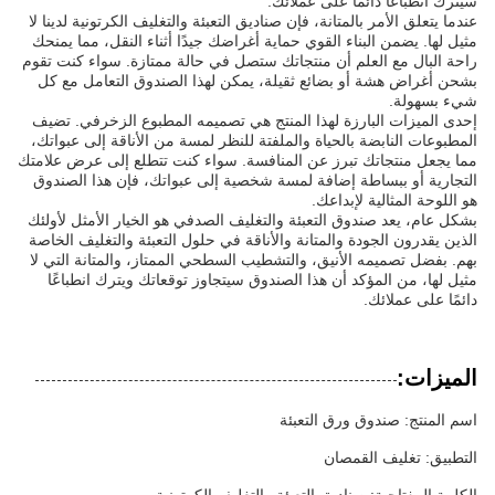
سيترك انطباعًا دائمًا على عملائك.
عندما يتعلق الأمر بالمتانة، فإن صناديق التعبئة والتغليف الكرتونية لدينا لا
مثيل لها. يضمن البناء القوي حماية أغراضك جيدًا أثناء النقل، مما يمنحك
راحة البال مع العلم أن منتجاتك ستصل في حالة ممتازة. سواء كنت تقوم
بشحن أغراض هشة أو بضائع ثقيلة، يمكن لهذا الصندوق التعامل مع كل
شيء بسهولة.
إحدى الميزات البارزة لهذا المنتج هي تصميمه المطبوع الزخرفي. تضيف
المطبوعات النابضة بالحياة والملفتة للنظر لمسة من الأناقة إلى عبواتك،
مما يجعل منتجاتك تبرز عن المنافسة. سواء كنت تتطلع إلى عرض علامتك
التجارية أو ببساطة إضافة لمسة شخصية إلى عبواتك، فإن هذا الصندوق
هو اللوحة المثالية لإبداعك.
بشكل عام، يعد صندوق التعبئة والتغليف الصدفي هو الخيار الأمثل لأولئك
الذين يقدرون الجودة والمتانة والأناقة في حلول التعبئة والتغليف الخاصة
بهم. بفضل تصميمه الأنيق، والتشطيب السطحي الممتاز، والمتانة التي لا
مثيل لها، من المؤكد أن هذا الصندوق سيتجاوز توقعاتك ويترك انطباعًا
دائمًا على عملائك.
الميزات:
اسم المنتج: صندوق ورق التعبئة
التطبيق: تغليف القمصان