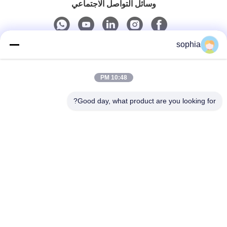
وسائل التواصل الاجتماعي
sophia
اتصال سريع
10:48 PM
الهاتف
0086-13128969971
Good day, what product are you looking for?
البريد الإلكتروني
sophia@sufeipackaging.com
العنوان
مبنى 3، قرية سونغقانغ الصناعية الأولى، شارع سونغقانغ،
منطقة باوان، شنتشن، قوانغدونغ، الصين