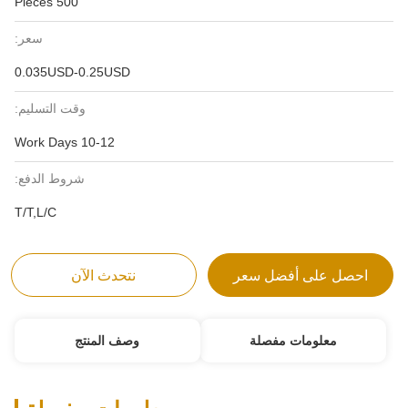
500 Pieces
سعر:
0.035USD-0.25USD
وقت التسليم:
10-12 Work Days
شروط الدفع:
T/T,L/C
احصل على أفضل سعر
نتحدث الآن
معلومات مفصلة
وصف المنتج