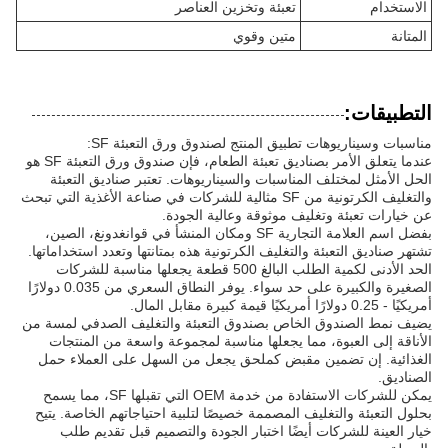
الاستخدام
تعبئة وتخزين العناصر
المتانة
متين وقوي
التطبيقات:
مناسبات وسيناريوهات تطبيق المنتج لصندوق ورق التعبئة SF:
عندما يتعلق الأمر بصناديق تعبئة الطعام، فإن صندوق ورق التعبئة SF هو
الحل الأمثل لمختلف المناسبات والسيناريوهات. تعتبر صناديق التعبئة
والتغليف الكرتونية من SF مثالية للشركات في صناعة الأغذية التي تبحث
عن خيارات تعبئة وتغليف موثوقة وعالية الجودة.
بفضل اسم العلامة التجارية SF ومكان المنشأ في قوانغدونغ، الصين،
تشتهر صناديق التعبئة والتغليف الكرتونية هذه بمتانتها وتعدد استخداماتها.
الحد الأدنى لكمية الطلب البالغ 500 قطعة يجعلها مناسبة للشركات
الصغيرة والكبيرة على حد سواء. يوفر النطاق السعري من 0.035 دولارًا
أمريكيًا - 0.25 دولارًا أمريكيًا قيمة كبيرة مقابل المال.
يضيف نمط الصندوق الخاص بصندوق التعبئة والتغليف الصدفي لمسة من
الأناقة إلى العبوة، مما يجعلها مناسبة لمجموعة واسعة من المنتجات
الغذائية. إن تضمين مقبض كملحق يجعل من السهل على العملاء حمل
الصناديق.
يمكن للشركات الاستفادة من خدمة OEM التي تقبلها SF، مما يسمح
بحلول التعبئة والتغليف المصممة خصيصًا لتلبية احتياجاتهم الخاصة. يتيح
خيار العينة للشركات أيضًا اختبار الجودة والتصميم قبل تقديم طلب