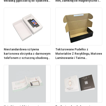
wkładką gąbczastą do opakowań
mm, zamknięcie magnetyczne i
słuchawek bezprzewodowych
kolor na zamówienie
Niestandardowa sztywna
Tekturowane Pudełko z
kartonowa skrzynka z darmowym
Materiałów Z Recyklingu, Matowe
telefonem z sztuczną obudową
Laminowanie i Taśma
gąbką i magnesowym zamkiem.
Dwustronna do Pakowania
Obuwia i Odzieży