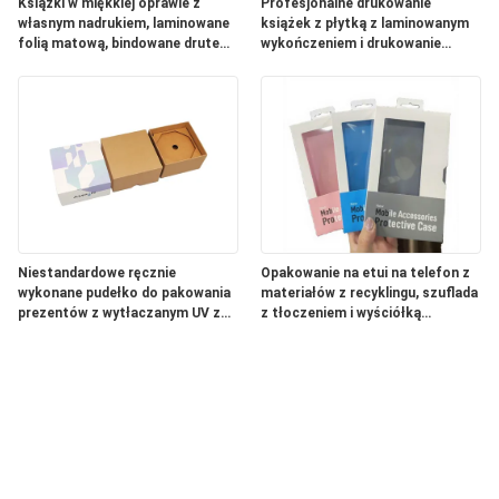
Książki w miękkiej oprawie z
Profesjonalne drukowanie
własnym nadrukiem, laminowane
książek z płytką z laminowanym
folią matową, bindowane drutem i
wykończeniem i drukowanie
z indywidualnymi projektami
cyfrowe dla zamówionych
projektów
Niestandardowe ręcznie
Opakowanie na etui na telefon z
wykonane pudełko do pakowania
materiałów z recyklingu, szuflada
prezentów z wytłaczanym UV z
z tłoczeniem i wyściółką
papieru kraft 2 mm dla
gąbczastą dla elektroniki
butikowych prezentów
użytkowej