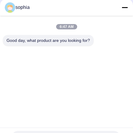
Быстрый контакт
sophia
Телефон
6:47 AM
0086-13128969971
Good day, what product are you looking for?
Электронная Почта
sophia@sufeipackaging.com
Адрес
Здание 3, Первая промышленная деревня Сонгган,
улица Сонгган, район Баоан, Шэньчжэнь, Гуандун,
Китай
Политика Уединения
|
Карта Сайта
Качество Китая хорошее коробка бумаги упаковки Поставщик.