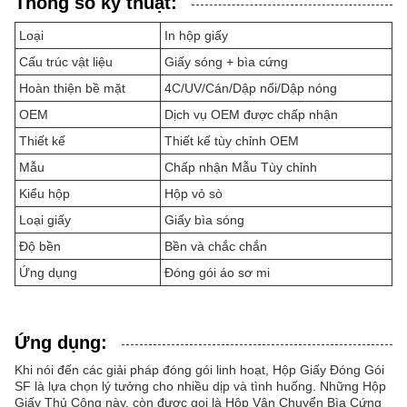
Thông số kỹ thuật:
Loại
In hộp giấy
Cấu trúc vật liệu
Giấy sóng + bìa cứng
Hoàn thiện bề mặt
4C/UV/Cán/Dập nổi/Dập nóng
OEM
Dịch vụ OEM được chấp nhận
Thiết kế
Thiết kế tùy chỉnh OEM
Mẫu
Chấp nhận Mẫu Tùy chỉnh
Kiểu hộp
Hộp vỏ sò
Loại giấy
Giấy bìa sóng
Độ bền
Bền và chắc chắn
Ứng dụng
Đóng gói áo sơ mi
Ứng dụng:
Khi nói đến các giải pháp đóng gói linh hoạt, Hộp Giấy Đóng Gói
SF là lựa chọn lý tưởng cho nhiều dịp và tình huống. Những Hộp
Giấy Thủ Công này, còn được gọi là Hộp Vận Chuyển Bìa Cứng