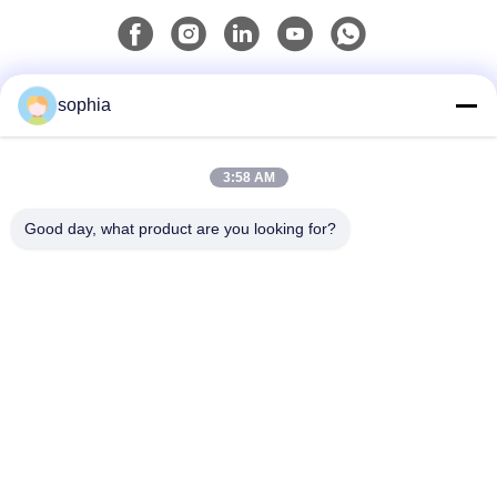
Liên lạc nhanh
sophia
Điện thoại
3:58 AM
0086-13128969971
Good day, what product are you looking for?
Email
sophia@sufeipackaging.com
Địa chỉ
Tòa nhà 3, Làng công nghiệp số 1 Songgang, Đường
Songgang, Quận Bảo An, Thâm Quyến, Quảng Đông,
Trung Quốc