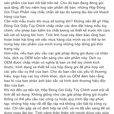
sản phẩm của bạn nổi bật trên kệ. Cho dù bạn đang đóng gói
quà tặng, đồ lưu niệm hay sản phẩm để bán, những Hộp Đóng
Gói Thực Phẩm này chắc chắn sẽ tạo ấn tượng lâu dài với khách
hàng của bạn.
Cần một mẫu trước khi mua số lượng lớn? Không vấn đề gì! Hộp
Đóng Gói Giấy Tùy Chỉnh chấp nhận các đơn đặt hàng mẫu tùy
chỉnh, cho phép bạn kiểm tra chất lượng và thiết kế trước khi cam
kết với số lượng lớn hơn. Tính linh hoạt này đảm bảo rằng bạn
hoàn toàn hài lòng với việc mua hàng của mình và có thể tự tin
trưng bày sản phẩm của mình trong những hộp đóng gói thời
trang này.
Hơn nữa, nếu bạn yêu cầu các giải pháp đóng gói được cá nhân
hóa, dịch vụ OEM luôn sẵn sàng cho sản phẩm này. Dịch vụ
OEM được chấp nhận có nghĩa là bạn có thể tùy chỉnh kích
thước, hình dạng và thiết kế của hộp đóng gói để phù hợp với
các yêu cầu cụ thể của bạn. Cho dù bạn cần các yếu tố thương
hiệu, logo hay các tùy chỉnh khác, dịch vụ OEM đảm bảo rằng
bao bì của bạn phản ánh bản sắc và hình ảnh thương hiệu độc
đáo của bạn.
Khi nói đến sự tiện lợi, Hộp Đóng Gói Giấy Tùy Chỉnh vượt trội về
tính dễ sử dụng. Không giống như các giải pháp đóng gói truyền
thống có thể yêu cầu các công cụ hoặc quy trình lắp ráp phức
tạp, những hộp này rất dễ lắp ráp mà không cần bất kỳ công cụ
nào. Chỉ cần gấp và cố định hộp tại chỗ, và nó đã sẵn sàng để sử
dụng ngay lập tức. Tính năng thân thiện với người dùng này giúp