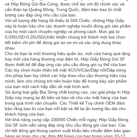
và Hộp Đóng Gói Bìa Cứng, được chế tác với độ chính xác và
cẩn thận tại Quảng Đông, Trung Quốc, đảm bảo bao bì chất
lượng cao đáp ứng nhu cầu của bạn.
Với số lượng đặt hàng tối thiểu là 500 Chiếc, những Hộp Giấy
này là hoàn hảo cho các doanh nghiệp muốn đóng gói sản phẩm
của họ một cách chuyên nghiệp và phong cách. Mức giá từ
0,035USD-0,25USD/chiếc khiến chúng trở thành một lựa chọn
tiết kiệm chi phí để đóng gói áo sơ mi và các ứng dụng khác
nhau.
Cho dù bạn là một thương hiệu quần áo, một cửa hàng quà tặng
hay một cửa hàng thương mại điện tử, Hộp Giấy Đóng Gói SF
được thiết kế để đáp ứng các yêu cầu đóng gói cụ thể của bạn.
Các tùy chọn hoàn thiện bề mặt 4C/UV/Cán/Dập nổi/Dập nóng
cho phép bạn tùy chỉnh các hộp theo nhu cầu thương hiệu của
mình, làm cho chúng trở nên hoàn hảo để trưng bày sản phẩm
của bạn một cách hấp dẫn về mặt hình ảnh.
Sử dụng loại giấy Bìa Sóng chất lượng cao, các giải pháp In Hộp
Giấy này mang lại độ bền và bảo vệ cho các mặt hàng của bạn
trong quá trình vận chuyển. Các Thiết kế Tùy chỉnh OEM đảm
bảo rằng bao bì của bạn nổi bật và để lại ấn tượng lâu dài cho
khách hàng của bạn.
Với khả năng cung cấp 100000 Chiếc mỗi ngày, Hộp Giấy Đóng
Gói SF luôn sẵn sàng đáp ứng nhu cầu đóng gói của bạn. Các
chi tiết đóng gói thùng carton xuất khẩu tiêu chuẩn đảm bảo giao
hàng an toàn cho các đơn đặt hàng của bạn trong vòng 10-12