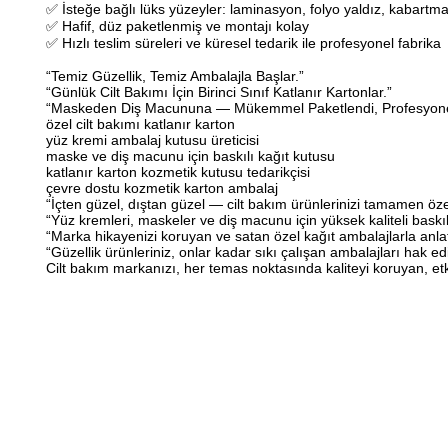
✅ İsteğe bağlı lüks yüzeyler: laminasyon, folyo yaldız, kabart
✅ Hafif, düz paketlenmiş ve montajı kolay
✅ Hızlı teslim süreleri ve küresel tedarik ile profesyonel fabrika
“Temiz Güzellik, Temiz Ambalajla Başlar.”
“Günlük Cilt Bakımı İçin Birinci Sınıf Katlanır Kartonlar.”
“Maskeden Diş Macununa — Mükemmel Paketlendi, Profesyonelc
özel cilt bakımı katlanır karton
yüz kremi ambalaj kutusu üreticisi
maske ve diş macunu için baskılı kağıt kutusu
katlanır karton kozmetik kutusu tedarikçisi
çevre dostu kozmetik karton ambalaj
“İçten güzel, dıştan güzel — cilt bakım ürünlerinizi tamamen özell
“Yüz kremleri, maskeler ve diş macunu için yüksek kaliteli baskılı
“Marka hikayenizi koruyan ve satan özel kağıt ambalajlarla anlat
“Güzellik ürünleriniz, onlar kadar sıkı çalışan ambalajları hak edi
Cilt bakım markanızı, her temas noktasında kaliteyi koruyan, etk