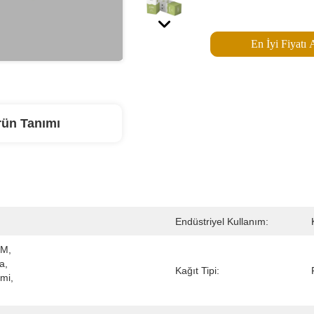
En İyi Fiyatı 
rün Tanımı
Endüstriyel Kullanım:
M, 
, 
Kağıt Tipi:
mi, 