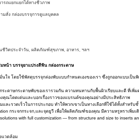
สามารถแยกแยกได้ทางชีวภาพ
ามสั่ง กล่องบรรจุการดูแลบุคคล
้ในชีวิตประจําวัน, ผลิตภัณฑ์สุขภาพ, อาหาร, ฯลฯ
ครีมหน้า บรรจุยาแปรงสีฟัน กล่องกระดาษ
ใจ โดยใช้พัสดุบรรจุกล่องพับแบบกําหนดเองของเรา ซึ่งถูกออกแบบเป็นพิเศษ
 กระดาษกระดาษพับของเรารวมกัน ความทนทานกับพื้นผิวเรียบและดี ที่เพิ่
งคุณโดดเด่นและบอกเรื่องราวของแบรนด์ของคุณอย่างมีประสิทธิภาพ
มและรวดเร็วในการประกอบ ทําให้พวกเขาเป็นทางเลือกที่ใช้ได้ทั้งสําหรับชั
ation กระจกกระจก,และจุดยูวี เพื่อให้ผลิตภัณฑ์ของคุณ มีความหรูหราเพิ่มเต
lutions with full customization — from structure and size to inserts and
่งแวดล้อม