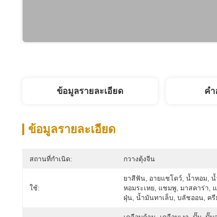
ข้อมูลรายละเอียด
คํา
ข้อมูลรายละเอียด
สถานที่กำเนิด:
กวางตุ้งจีน
ยาสีฟัน, อายแชโดว์, น้ำหอม, น้
ใช้:
หอมระเหย, แชมพู, มาสคาร่า, แ
ฝุ่น, น้ำมันทาเล็บ, บลัชออน, คร