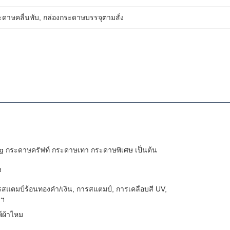
ะดาษคลื่นพับ
, 
กล่องกระดาษบรรจุตามสั่ง
0g กระดาษครัฟท์ กระดาษเทา กระดาษพิเศษ เป็นต้น
ง
รสแตมป์ร้อนทองคํา/เงิน, การสแตมป์, การเคลือบสี UV,
ลฯ
์ผ้าไหม