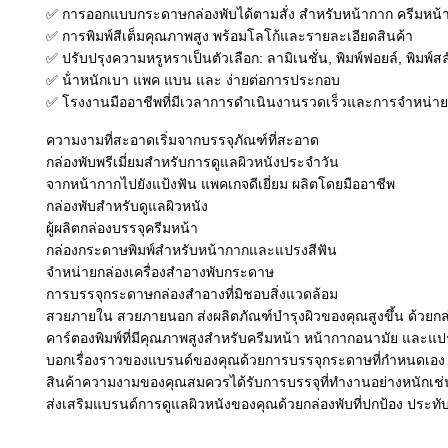
✅ การออกแบบกระดาษกล่องพับได้ตามสั่ง สําหรับหน้ากาก ครีมหน้า 
✅ การพิมพ์สีเต็มคุณภาพสูง พร้อมโลโก้และรายละเอียดสินค้า
✅ ปรับปรุงความหรูหราเป็นตัวเลือก: ลามิเนชั่น, พิมพ์ฟอยล์, พิมพ์ส
✅ น้ําหนักเบา แพค แบน และ ง่ายต่อการประกอบ
✅ โรงงานมืออาชีพที่มีเวลาการดําเนินงานรวดเร็วและการจําหน่าย
ความงามที่สะอาดเริ่มจากบรรจุภัณฑ์ที่สะอาด
กล่องพับพรีเมี่ยมสําหรับการดูแลผิวหนังประจําวัน
จากหน้ากากไปยังแป้งฟัน แพคเกจดีเยี่ยม ผลิตโดยมืออาชีพ
กล่องพับสําหรับดูแลผิวหนัง
ผู้ผลิตกล่องบรรจุครีมหน้า
กล่องกระดาษพิมพ์สําหรับหน้ากากและแปรงสีฟัน
จําหน่ายกล่องเครื่องสําอางพับกระดาษ
การบรรจุกระดาษกล่องสําอางที่มิชอบสิ่งแวดล้อม
สวยภายใน สวยภายนอก ส่งผลิตภัณฑ์บํารุงผิวของคุณสูงขึ้น ด้วยกล่
คาร์ตองพิมพ์ที่มีคุณภาพสูงสําหรับครีมหน้า หน้ากากอนามัย และ
บอกเรื่องราวของแบรนด์ของคุณด้วยการบรรจุกระดาษที่กําหนดเอง 
สินค้าความงามของคุณสมควรได้รับการบรรจุที่ทํางานอย่างหนักเช่
ส่งเสริมแบรนด์การดูแลผิวหนังของคุณด้วยกล่องพับที่ปกป้อง ประทับใ