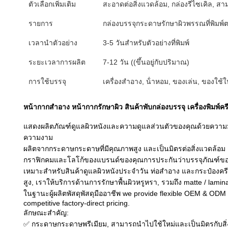
ตัวเลือกเพิ่มเติม
สะอาดต่อสิ่งแวดล้อม, กล่องรีไซเคิล, 
รายการ
กล่องบรรจุกระดาษรักษาผิวพรรณที่พิมพ์ต
เวลานําตัวอย่าง
3-5 วันสําหรับตัวอย่างที่พิมพ์
ระยะเวลาการผลิต
7-12 วัน ((ขึ้นอยู่กับปริมาณ)
การใช้บรรจุ
เครื่องสําอาง, น้ําหอม, ของเล่น, ของใช
หน้ากากสําอาง หน้ากากรักษาผิว สินค้าพับกล่องบรรจุ เครื่องพิมพ์
แสดงผลิตภัณฑ์ดูแลผิวหนังและความดูแลส่วนตัวของคุณด้วยความมั่น
ความงาม
ผลิตจากกระดาษกระดาษที่มีคุณภาพสูง และเป็นมิตรต่อสิ่งแวดล้อม
กราฟิกคมและโลโก้ของแบรนด์ของคุณการประกันว่าบรรจุภัณฑ์ขอ
เหมาะสําหรับสินค้าดูแลผิวหนังประจําวัน ท่อสําอาง และกระป๋องครี
สูง, เราให้บริการด้านการรักษาพื้นผิวหรูหรา, รวมถึง matte / lamin
ในฐานะผู้ผลิตพัสดุพัสดุมืออาชีพ we provide flexible OEM & ODM so
competitive factory-direct pricing.
ลักษณะสําคัญ:
✅ กระดาษกระดาษพรีเมียม, สามารถนําไปใช้ใหม่และเป็นมิตรกับสิ