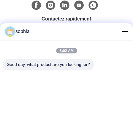
Contactez rapidement
sophia
Téléphone
0086-13128969971
8:02 AM
Good day, what product are you looking for?
Email
sophia@sufeipackaging.com
Adresse
Bâtiment 3, premier village industriel de Songgang, rue
Songgang, district Baoan, Shenzhen, Guangdong,
Chine