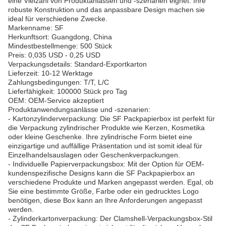
eine Vielzahl von Produktanlässen und -szenarien eignet. Ihre
robuste Konstruktion und das anpassbare Design machen sie
ideal für verschiedene Zwecke.
Markenname: SF
Herkunftsort: Guangdong, China
Mindestbestellmenge: 500 Stück
Preis: 0,035 USD - 0,25 USD
Verpackungsdetails: Standard-Exportkarton
Lieferzeit: 10-12 Werktage
Zahlungsbedingungen: T/T, L/C
Lieferfähigkeit: 100000 Stück pro Tag
OEM: OEM-Service akzeptiert
Produktanwendungsanlässe und -szenarien:
- Kartonzylinderverpackung: Die SF Packpapierbox ist perfekt für
die Verpackung zylindrischer Produkte wie Kerzen, Kosmetika
oder kleine Geschenke. Ihre zylindrische Form bietet eine
einzigartige und auffällige Präsentation und ist somit ideal für
Einzelhandelsauslagen oder Geschenkverpackungen.
- Individuelle Papierverpackungsbox: Mit der Option für OEM-
kundenspezifische Designs kann die SF Packpapierbox an
verschiedene Produkte und Marken angepasst werden. Egal, ob
Sie eine bestimmte Größe, Farbe oder ein gedrucktes Logo
benötigen, diese Box kann an Ihre Anforderungen angepasst
werden.
- Zylinderkartonverpackung: Der Clamshell-Verpackungsbox-Stil