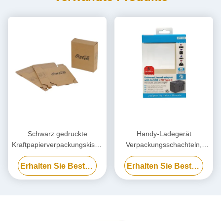
Schwarz gedruckte
Handy-Ladegerät
Kraftpapierverpackungskiste,
Verpackungsschachteln,
umweltfreundliche
Biologisch abbaubare
Erhalten Sie Besten Preis
Erhalten Sie Besten Preis
Kartonkartonbox
Powerbank-
Verpackungsschachtel
kundenspezifisch