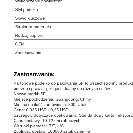
Wykończenie powierzchni
Styl pudełka
Słowo kluczowe
Struktura materiału
Rodzaj papieru
OEM
Zastosowanie
Zastosowania:
Kartonowe pudełko do pakowania SF to wszechstronny produkt o
potrzeb sprawiają, że jest idealny do różnych celów.
Nazwa marki: SF
Miejsce pochodzenia: Guangdong, Chiny
Minimalna ilość zamówienia: 500 sztuk
Cena: 0,035 USD - 0,25 USD
Szczegóły dotyczące opakowania: Standardowy karton ekspor
Czas dostawy: 10-12 dni roboczych
Warunki płatności: T/T, L/C
Zdolność dostaw: 100000 sztuk dziennie