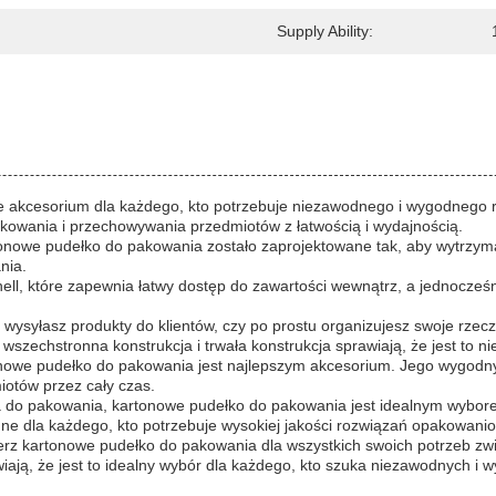
Supply Ability:
e akcesorium dla każdego, kto potrzebuje niezawodnego i wygodnego 
owania i przechowywania przedmiotów z łatwością i wydajnością.
tonowe pudełko do pakowania zostało zaprojektowane tak, aby wytrzym
nia.
ell, które zapewnia łatwy dostęp do zawartości wewnątrz, a jednocześ
wysyłasz produkty do klientów, czy po prostu organizujesz swoje rzec
szechstronna konstrukcja i trwała konstrukcja sprawiają, że jest to 
owe pudełko do pakowania jest najlepszym akcesorium. Jego wygodny uc
otów przez cały czas.
 do pakowania, kartonowe pudełko do pakowania jest idealnym wyborem.
ne dla każdego, kto potrzebuje wysokiej jakości rozwiązań opakowani
ierz kartonowe pudełko do pakowania dla wszystkich swoich potrzeb 
awiają, że jest to idealny wybór dla każdego, kto szuka niezawodnych 