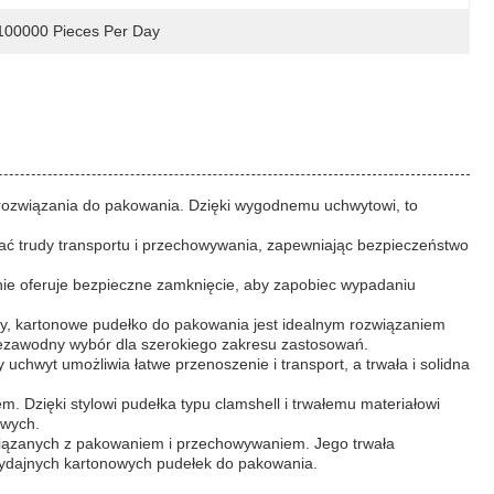
100000 Pieces Per Day
rozwiązania do pakowania. Dzięki wygodnemu uchwytowi, to
ać trudy transportu i przechowywania, zapewniając bezpieczeństwo
nie oferuje bezpieczne zamknięcie, aby zapobiec wypadaniu
zy, kartonowe pudełko do pakowania jest idealnym rozwiązaniem
niezawodny wybór dla szerokiego zakresu zastosowań.
hwyt umożliwia łatwe przenoszenie i transport, a trwała i solidna
 Dzięki stylowi pudełka typu clamshell i trwałemu materiałowi
owych.
związanych z pakowaniem i przechowywaniem. Jego trwała
i wydajnych kartonowych pudełek do pakowania.