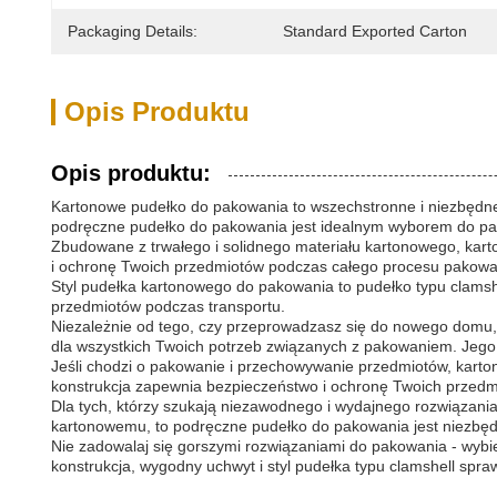
Packaging Details:
Standard Exported Carton
Opis Produktu
Opis produktu:
Kartonowe pudełko do pakowania to wszechstronne i niezbędn
podręczne pudełko do pakowania jest idealnym wyborem do pak
Zbudowane z trwałego i solidnego materiału kartonowego, kar
i ochronę Twoich przedmiotów podczas całego procesu pakowa
Styl pudełka kartonowego do pakowania to pudełko typu clamsh
przedmiotów podczas transportu.
Niezależnie od tego, czy przeprowadzasz się do nowego domu, 
dla wszystkich Twoich potrzeb związanych z pakowaniem. Jego w
Jeśli chodzi o pakowanie i przechowywanie przedmiotów, karton
konstrukcja zapewnia bezpieczeństwo i ochronę Twoich przedmi
Dla tych, którzy szukają niezawodnego i wydajnego rozwiązania
kartonowemu, to podręczne pudełko do pakowania jest niezbęd
Nie zadowalaj się gorszymi rozwiązaniami do pakowania - wyb
konstrukcja, wygodny uchwyt i styl pudełka typu clamshell spr