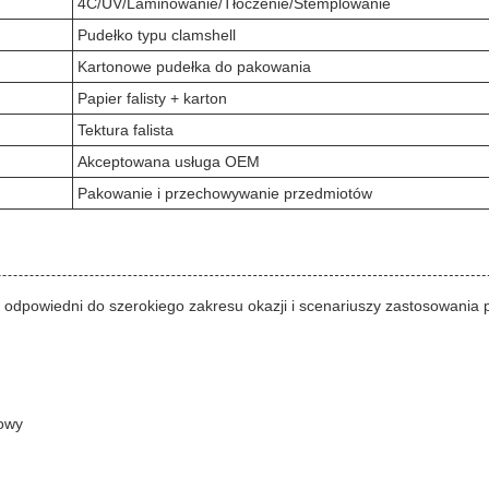
4C/UV/Laminowanie/Tłoczenie/Stemplowanie
Pudełko typu clamshell
Kartonowe pudełka do pakowania
Papier falisty + karton
Tektura falista
Akceptowana usługa OEM
Pakowanie i przechowywanie przedmiotów
dpowiedni do szerokiego zakresu okazji i scenariuszy zastosowania p
towy