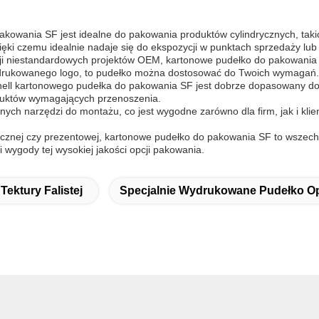
owania SF jest idealne do pakowania produktów cylindrycznych, takich
zięki czemu idealnie nadaje się do ekspozycji w punktach sprzedaży lu
cji niestandardowych projektów OEM, kartonowe pudełko do pakowania
nadrukowanego logo, to pudełko można dostosować do Twoich wymagań.
shell kartonowego pudełka do pakowania SF jest dobrze dopasowany d
oduktów wymagających przenoszenia.
h narzędzi do montażu, co jest wygodne zarówno dla firm, jak i klien
etycznej czy prezentowej, kartonowe pudełko do pakowania SF to wszec
 wygody tej wysokiej jakości opcji pakowania.
Tektury Falistej
Specjalnie Wydrukowane Pudełko 