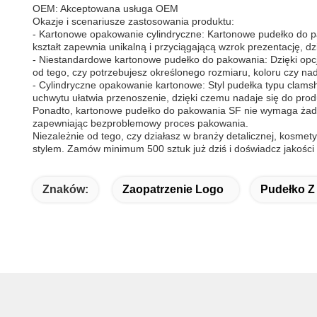
OEM: Akceptowana usługa OEM
Okazje i scenariusze zastosowania produktu:
- Kartonowe opakowanie cylindryczne: Kartonowe pudełko do pak
kształt zapewnia unikalną i przyciągającą wzrok prezentację, d
- Niestandardowe kartonowe pudełko do pakowania: Dzięki op
od tego, czy potrzebujesz określonego rozmiaru, koloru czy 
- Cylindryczne opakowanie kartonowe: Styl pudełka typu clam
uchwytu ułatwia przenoszenie, dzięki czemu nadaje się do pr
Ponadto, kartonowe pudełko do pakowania SF nie wymaga żadnyc
zapewniając bezproblemowy proces pakowania.
Niezależnie od tego, czy działasz w branży detalicznej, kosm
stylem. Zamów minimum 500 sztuk już dziś i doświadcz jakości i
Znaków:
Zaopatrzenie Logo
Pudełko Z 