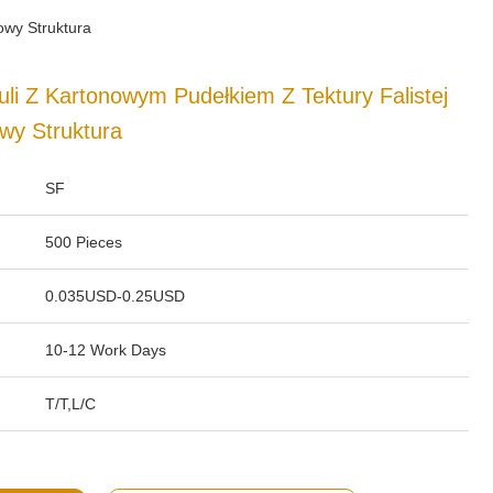
owy Struktura
li Z Kartonowym Pudełkiem Z Tektury Falistej
wy Struktura
SF
500 Pieces
0.035USD-0.25USD
10-12 Work Days
T/T,L/C