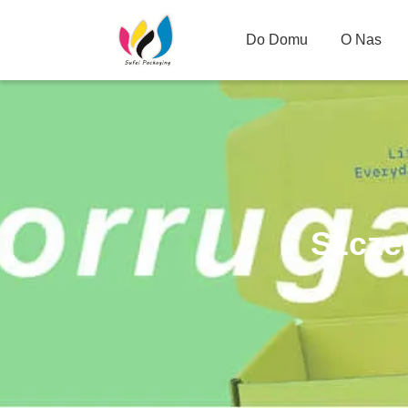
Do Domu
O Nas
Szcze