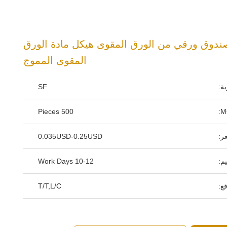
دوق ورقي من الورق المقوى هيكل مادة الورق
المقوى المموج
ة:
SF
500 Pieces
ر:
0.035USD-0.25USD
م:
10-12 Work Days
ع:
T/T,L/C