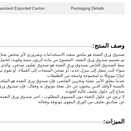
tandard Exported Carton
Packaging Details:
وصف المنتج:
صندوق ورق التعبئة هو ملحق متعدد الاستخدامات وضروري لأي شخص يحتاج إلى ح
تم تصميم صندوق ورق التعبئة، المصنوع من مادة كرتون متينة وقوية، لتحمل 
نمط الصندوق الخاص بصندوق ورق التعبئة هو صندوق تغليف صدفي، والذي يوف
سواء كنت تنتقل إلى منزل جديد، أو تشحن المنتجات إلى العملاء، أو تقوم ببس
خيارًا موثوقًا به لمجموعة واسعة من التطبيقات.
عندما يتعلق الأمر بتعبئة وتخزين العناصر، فإن صندوق ورق التعبئة هو الملحق
بالنسبة لأولئك الذين يبحثون عن حل تعبئة موثوق به وفعال، فإن صندوق ورق ا
يحتاج إلى حلول تغليف عالية الجودة.
لا ترضَ عن حلول التعبئة دون المستوى المطلوب - اختر صندوق ورق التعبئة
عن صناديق تغليف من الورق المقوى موثوقة وفعالة.
الميزات: