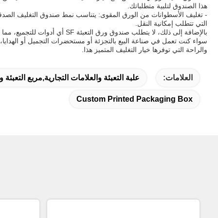
هذا الصندوق لتلبية متطلباتك.
التي تتطلب إمكانية النقل.
بالإضافة إلى ذلك، لا يتطلب صندوق ورق التعبئة SF أي أدوات للتجميع، مما يجعله مناسبًا للشركات والعملاء على حد سواء. يوفر تصميمه سهل التجميع الوقت والجهد، مما يضمن عملية تغليف خالية من المتاعب.
والراحة التي توفرها خيار التغليف المتميز هذا.
العلامات:
علبة التعبئة والعلامات التجارية,مربع التعبئ
Custom Printed Packaging Box