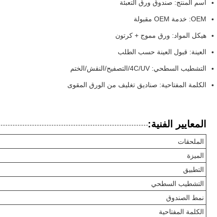
اسم المنتج: صندوق ورق التعبئة
OEM: خدمة OEM مقبولة
هيكل المواد: ورق مموج + كرتون
العينة: قبول العينة حسب الطلب
التشطيب السطحي: 4C/UV/التصفيح/النقش/الختم
الكلمة المفتاحية: صناديق تغليف من الورق المقوى
المعايير الفنية:
الملحقات
الميزة
التطبيق
التشطيب السطحي
نمط الصندوق
الكلمة المفتاحية