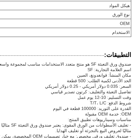
هيكل المواد
نوع الورق
OEM
الاستخدام
التطبيقات:
صندوق ورق التعبئة SF هو منتج متعدد الاستخدامات مناسب لمجموعة واسعة من مناسبات وسيناريوهات تطبيق المنتج. إن هيكله القوي وتصميمه القابل للتخصيص يجعله مثاليًا لأغراض مختلفة.
اسم العلامة التجارية: SF
مكان المنشأ: قوانغدونغ، الصين
الحد الأدنى لكمية الطلب: 500 قطعة
السعر: 0.035 دولار أمريكي - 0.25 دولار أمريكي
تفاصيل التعبئة والتغليف: كرتون تصدير قياسي
وقت التسليم: 10-12 يوم عمل
شروط الدفع: T/T، L/C
القدرة على التوريد: 100000 قطعة في اليوم
OEM: خدمة OEM مقبولة
مناسبات وسيناريوهات تطبيق المنتج:
- تغليف ا
مثاليًا لعروض البيع بالتجزئة أو تغليف الهدايا.