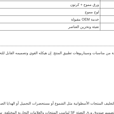
ورق مموج + كرتون
لوح مموج
خدمة OEM مقبولة
تعبئة وتخزين العناصر
لأسطوانات من الورق المقوى: يعتبر صندوق ورق التعبئة SF مثاليًا لتغليف المنتجات الأسطوانية مثل الشموع أو مستحض
- صندوق تغليف ورقي مخصص: مع خيار تصميمات OEM المخصصة، يمكن تصميم صندوق ورق التع