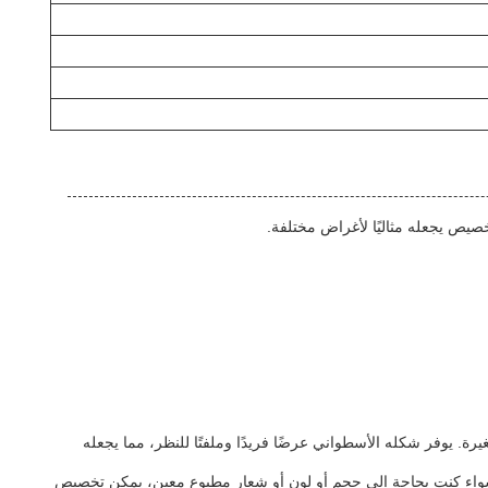
رات التجميل أو الهدايا الصغيرة. يوفر شكله الأسطواني عرضًا فريدًا وملفتًا للنظر، مما يجعله
بئة SF ليناسب المنتجات والعلامات التجارية المختلفة. سواء كنت بحاجة إلى حجم أو لون أو شعار مطبوع معين، يمكن تخصيص