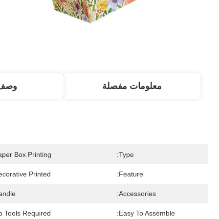
معلومات مفصلة
وصف 
aper Box Printing
Type:
corative Printed
Feature:
andle
Accessories:
o Tools Required
Easy To Assemble: