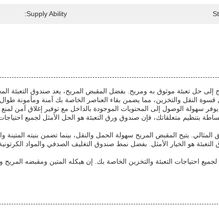
Supply Ability:
S
ل تعبئة موثوق به ومريح. بفضل المقبض المريح، يعد صندوق التعبئة المحمول با
قسوة النقل والتخزين، مما يضمن بقاء العناصر الخاصة بك آمنة ومأمونة طوال ع
ر سهولة الوصول إلى المحتويات الموجودة بالداخل مع توفير إغلاق آمن لمنع س
اطة بتنظيم متعلقاتك، فإن صندوق ورق التعبئة هو الحل الأمثل لجميع احتياجات ا
 المثالي. يتيح المقبض المريح سهولة الحمل والنقل، بينما تضمن بنيته المتينة و
لتعبئة هو الخيار الأمثل. بفضل نمط صندوق التغليف الصدفي والمواد الكرتونية ا
 لجميع احتياجات التعبئة والتخزين الخاصة بك. إن هيكله المتين ومقبضه المري