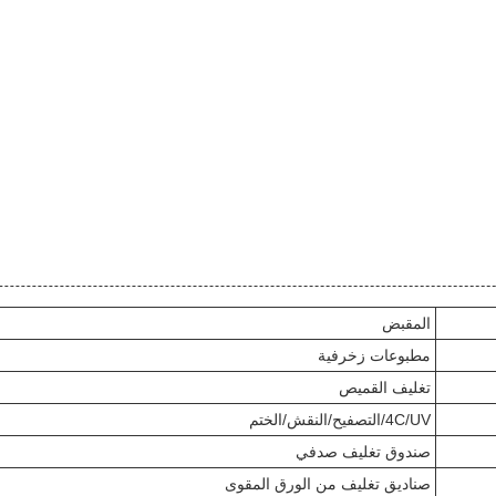
المقبض
مطبوعات زخرفية
تغليف القميص
4C/UV/التصفيح/النقش/الختم
صندوق تغليف صدفي
صناديق تغليف من الورق المقوى