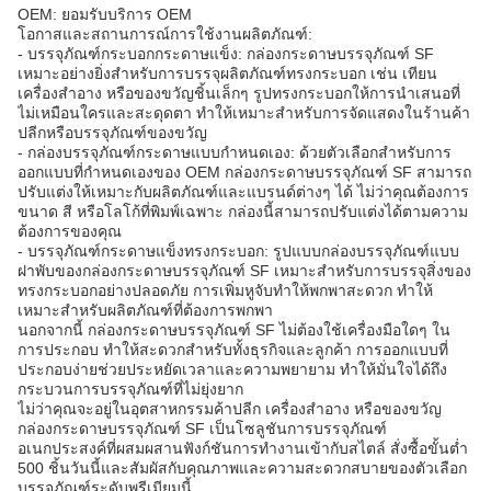
OEM: ยอมรับบริการ OEM
โอกาสและสถานการณ์การใช้งานผลิตภัณฑ์:
- บรรจุภัณฑ์กระบอกกระดาษแข็ง: กล่องกระดาษบรรจุภัณฑ์ SF
เหมาะอย่างยิ่งสำหรับการบรรจุผลิตภัณฑ์ทรงกระบอก เช่น เทียน
เครื่องสำอาง หรือของขวัญชิ้นเล็กๆ รูปทรงกระบอกให้การนำเสนอที่
ไม่เหมือนใครและสะดุดตา ทำให้เหมาะสำหรับการจัดแสดงในร้านค้า
ปลีกหรือบรรจุภัณฑ์ของขวัญ
- กล่องบรรจุภัณฑ์กระดาษแบบกำหนดเอง: ด้วยตัวเลือกสำหรับการ
ออกแบบที่กำหนดเองของ OEM กล่องกระดาษบรรจุภัณฑ์ SF สามารถ
ปรับแต่งให้เหมาะกับผลิตภัณฑ์และแบรนด์ต่างๆ ได้ ไม่ว่าคุณต้องการ
ขนาด สี หรือโลโก้ที่พิมพ์เฉพาะ กล่องนี้สามารถปรับแต่งได้ตามความ
ต้องการของคุณ
- บรรจุภัณฑ์กระดาษแข็งทรงกระบอก: รูปแบบกล่องบรรจุภัณฑ์แบบ
ฝาพับของกล่องกระดาษบรรจุภัณฑ์ SF เหมาะสำหรับการบรรจุสิ่งของ
ทรงกระบอกอย่างปลอดภัย การเพิ่มหูจับทำให้พกพาสะดวก ทำให้
เหมาะสำหรับผลิตภัณฑ์ที่ต้องการพกพา
นอกจากนี้ กล่องกระดาษบรรจุภัณฑ์ SF ไม่ต้องใช้เครื่องมือใดๆ ใน
การประกอบ ทำให้สะดวกสำหรับทั้งธุรกิจและลูกค้า การออกแบบที่
ประกอบง่ายช่วยประหยัดเวลาและความพยายาม ทำให้มั่นใจได้ถึง
กระบวนการบรรจุภัณฑ์ที่ไม่ยุ่งยาก
ไม่ว่าคุณจะอยู่ในอุตสาหกรรมค้าปลีก เครื่องสำอาง หรือของขวัญ
กล่องกระดาษบรรจุภัณฑ์ SF เป็นโซลูชันการบรรจุภัณฑ์
อเนกประสงค์ที่ผสมผสานฟังก์ชันการทำงานเข้ากับสไตล์ สั่งซื้อขั้นต่ำ
500 ชิ้นวันนี้และสัมผัสกับคุณภาพและความสะดวกสบายของตัวเลือก
บรรจุภัณฑ์ระดับพรีเมียมนี้