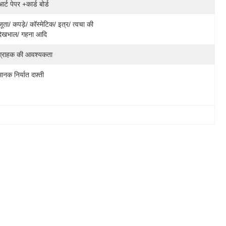
आर्ट पेपर +कार्ड बोर्ड
जूता/ कपड़े/ कॉस्मेटिक/ इत्र/ त्वचा की 
देखभाल/ गहना आदि
ग्राहक की आवश्यकता
मानक निर्यात दफ़्ती