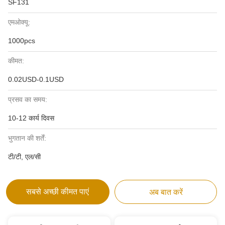
SF131
एमओक्यू:
1000pcs
कीमत:
0.02USD-0.1USD
प्रसव का समय:
10-12 कार्य दिवस
भुगतान की शर्तें:
टी/टी, एल/सी
सबसे अच्छी कीमत पाएं
अब बात करें