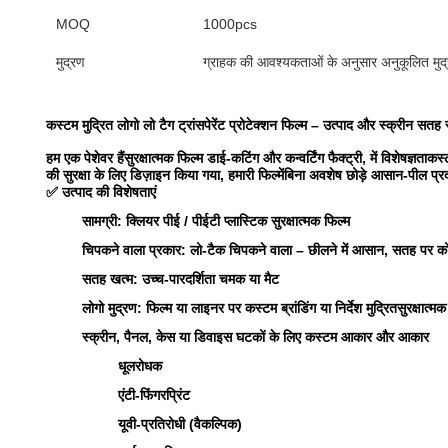
MOQ
1000pcs
मुद्रण
ग्राहक की आवश्यकताओं के अनुसार अनुकूलित मुद
कस्टम मुद्रित लोगो लो टैग ट्रांसपेरेंट प्रोटेक्शन फिल्म – उत्पाद और स्क्रीन सतह
हम एक पेशेवर हैं
सुरक्षात्मक फिल्म डाई-कटिंग और कन्वर्टिंग फैक्ट्री, में विशेषज्ञता
कस्ट
की सुरक्षा के लिए डिज़ाइन किया गया, हमारी फिल्में
बिना अवशेष छोड़े आसान-पील प्रद
✅
उत्पाद की विशेषताएं
सामग्री: क्लियर पीई / पीईटी प्लास्टिक सुरक्षात्मक फिल्म
चिपकने वाला प्रकार:
लो-टैक चिपकने वाला – छीलने में आसान, सतह पर को
सतह खत्म: उच्च-पारदर्शिता चमक या मैट
लोगो मुद्रण:
फिल्म या लाइनर पर कस्टम ब्रांडिंग या निर्देश मुद्रितसुरक्षात्मक
स्क्रीन, पैनल, केस या डिवाइस घटकों के लिए कस्टम आकार और आकार
धूलरोधक
एंटी-फिंगरप्रिंट
यूवी-प्रतिरोधी (वैकल्पिक)