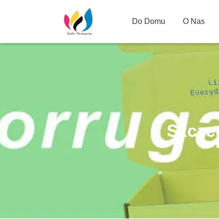
Do Domu
O Nas
Szcze