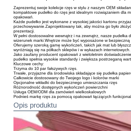
Zaprezentuj swoje kolekcje rzęs w stylu z naszym OEM składan
kompaktowe pudełko do rzęs jest idealnym rozwiązaniem dla 
opakowań.
Każde pudełko jest wykonane z wysokiej jakości kartonu przyja
przechowywanie.Zaprojektowany tak, aby można go było złożyć,
prezentacji.
W pełni dostosowalne wewnątrz i na zewnątrz, nasze pudełka d
wizerunek marki.Wnętrze może być wyposażone w bezpieczną ta
Oferujemy szeroką gamę wykończeń, takich jak mat lub błyszcz
wyróżniają się na półkach sklepów i w wykazach internetowych.
Jako zaufany producent opakowań z wieloletnim doświadczenie
pudełko spełnia wysokie standardy i zwiększa postrzeganą wart
Kluczowe cechy:
Trzyma do 10 par fałszywych rzęs.
Trwałe, przyjazne dla środowiska składające się pudełka papie
Całkowicie dostosowany do Twojego logo i kolorów marki
Opcjonalne wkładki do bezpiecznego umieszczania rzęs
Różnorodność dostępnych wykończeń powierzchni
Usługa OEM/ODM dla zamówień wielkoskalowych
Podnieś markę rzęs za pomocą opakowań łączących funkcjonal
Opis produktu