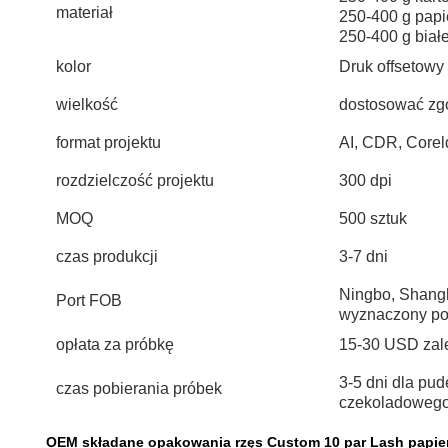
materiał
250-400 g papie
250-400 g białe
kolor
Druk offsetow
wielkość
dostosować zg
format projektu
AI, CDR, Core
rozdzielczość projektu
300 dpi
MOQ
500 sztuk
czas produkcji
3-7 dni
Ningbo, Shang
Port FOB
wyznaczony po
opłata za próbkę
15-30 USD zależ
3-5 dni dla pu
czas pobierania próbek
czekoladoweg
OEM składane opakowania rzęs Custom 10 par Lash papie