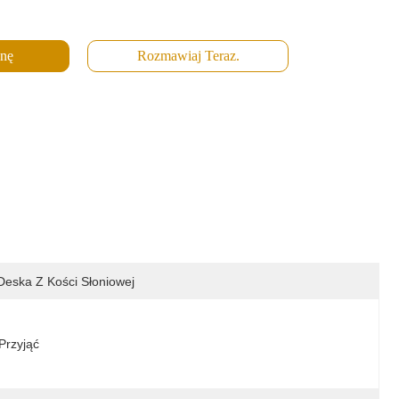
enę
Rozmawiaj Teraz.
Deska Z Kości Słoniowej
Przyjąć