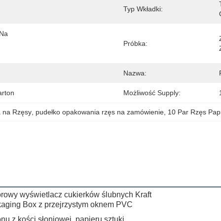
Typ Wkładki:
Na 
Próbka:
Nazwa:
arton
Możliwość Supply:
 na Rzęsy
, 
pudełko opakowania rzęs na zamówienie
, 
10 Par Rzęs Pap
owy wyświetlacz cukierków ślubnych Kraft
kaging Box z przejrzystym oknem PVC
nu z kości słoniowej, papieru sztuki