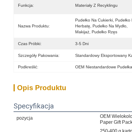
Funkcja:
Materiały Z Recyklingu
Pudełko Na Cukierki, Pudełko 
Nazwa Produktu:
Herbatę, Pudełko Na Mydło, 
Makijaż, Pudełko Rzęs
Czas Próbki:
3-5 Dni
Szczegóły Pakowania:
Standardowy Eksportowany K
Podkreślić:
OEM Niestandardowe Pudełka
Opis Produktu
Specyfikacja
OEM Wielokolor
pozycja
Paper Gift Pac
250-400 g karto