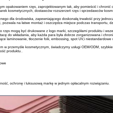
ym opakowaniem rzęs, zaprojektowanym tak, aby pomieścić i chronić d
marek kosmetycznych, dostawców rozszerzeń rzęs i sprzedawców kosme
znego dla środowiska, zapewniającego doskonałą trwałość przy jednocz
 pozwala na łatwe montaż i oszczędza miejsce podczas transportu, dz
o rzęs mogą być drukowane z logo marki, szczegółami produktu i wsze
cę do wkładania, aby każda para była dobrze zorganizowana i chroni
ące laminowanie, tłoczenie folii, embossing, spot UV,i niestandardow
m w przemyśle kosmetycznym, świadczymy usługi OEM/ODM, szybkie pobi
ość produktu..
rowe
ność, ochronę i luksusową markę w jednym opłacalnym rozwiązaniu.