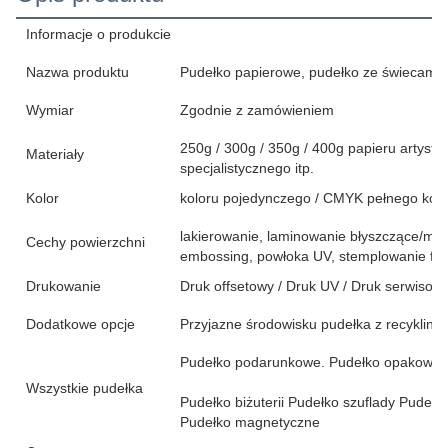
Informacje o produkcie
Nazwa produktu
Pudełko papierowe, pudełko ze świecami.
Wymiar
Zgodnie z zamówieniem
250g / 300g / 350g / 400g papieru artysty
Materiały
specjalistycznego itp.
Kolor
koloru pojedynczego / CMYK pełnego kolor
lakierowanie, laminowanie błyszczące/mat
Cechy powierzchni
embossing, powłoka UV, stemplowanie folii
Drukowanie
Druk offsetowy / Druk UV / Druk serwisow
Dodatkowe opcje
Przyjazne środowisku pudełka z recykling
Pudełko podarunkowe. Pudełko opakowan
Wszystkie pudełka
Pudełko biżuterii Pudełko szuflady Pudeł
Pudełko magnetyczne