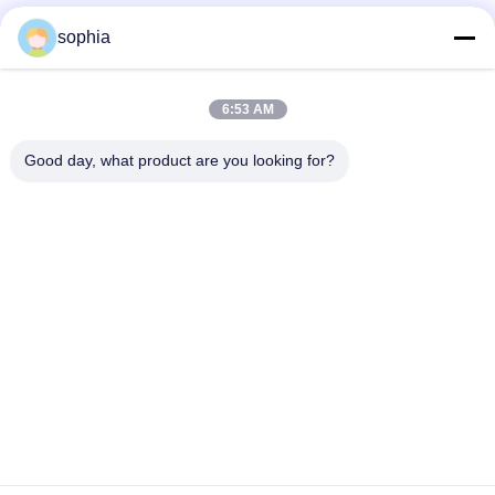
Szybki kontakt
sophia
Tel.
6:53 AM
0086-13128969971
Good day, what product are you looking for?
Wiadomość Elektroniczna
sophia@sufeipackaging.com
Adres
Budynek 3, Pierwsza Wioska Przemysłowa Songgang,
Ulica Songgang, Dzielnica Baoan, Shenzhen,
Guangdong, Chiny
Polityka Prywatności
|
Sitemap
Chiny Dobra jakość pudełko papierowe do pakowania