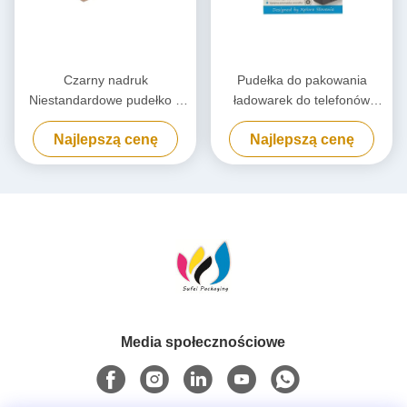
Czarny nadruk
Pudełka do pakowania
Niestandardowe pudełko z
ładowarek do telefonów
papieru Kraft, Ekologiczne
komórkowych,
Najlepszą cenę
Najlepszą cenę
pudełko kartonowe
Biodegradowalne pudełko do
pakowania power banków na
zamówienie
Media społecznościowe