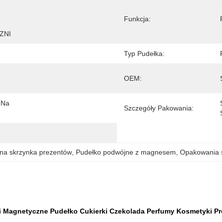
Funkcja:
 ZNI
Typ Pudełka:
OEM:
Na 
Szczegóły Pakowania:
na skrzynka prezentów
, 
Pudełko podwójne z magnesem
, 
Opakowania 
wi Magnetyczne Pudełko Cukierki Czekolada Perfumy Kosmetyki P