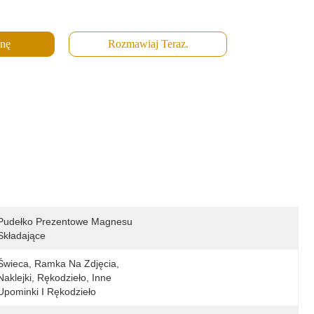
enę
Rozmawiaj Teraz.
Pudełko Prezentowe Magnesu 
Składające
Świeca, Ramka Na Zdjęcia, 
Naklejki, Rękodzieło, Inne 
Upominki I Rękodzieło