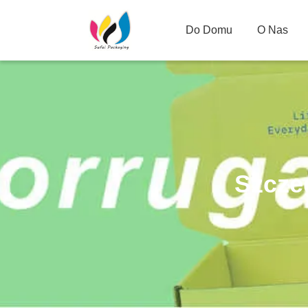
Do Domu
O Nas
Szcze