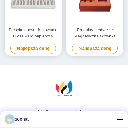
Pełnokolorowe drukowanie
Produkty medyczne
Gloss warg papierowy
Magnetyczna skrzynka
Pudełko opakowaniowe,
podarunkowa Magnetyczna
Najlepszą cenę
Najlepszą cenę
Kosmetyczny lakier do
skrzynka opakowaniowa z
paznokci Pudełko prezent
wkładką
Media społecznościowe
sophia