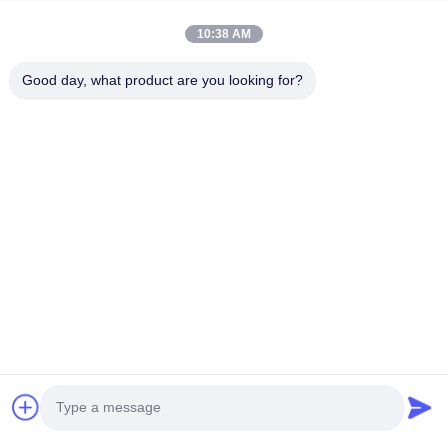
Szybki kontakt
10:38 AM
Good day, what product are you looking for?
Tel.
0086-13128969971
Wiadomość Elektroniczna
sophia@sufeipackaging.com
Adres
Budynek 3, Pierwsza Wioska Przemysłowa Songgang,
Ulica Songgang, Dzielnica Baoan, Shenzhen,
Guangdong, Chiny
Polityka Prywatności
|
Sitemap