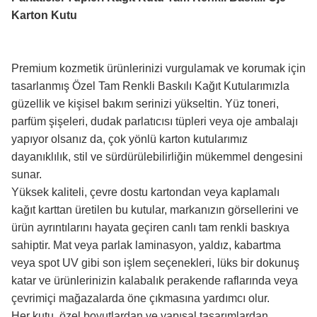
Karton Kutu
Premium kozmetik ürünlerinizi vurgulamak ve korumak için
tasarlanmış Özel Tam Renkli Baskılı Kağıt Kutularımızla
güzellik ve kişisel bakım serinizi yükseltin. Yüz toneri,
parfüm şişeleri, dudak parlatıcısı tüpleri veya oje ambalajı
yapıyor olsanız da, çok yönlü karton kutularımız
dayanıklılık, stil ve sürdürülebilirliğin mükemmel dengesini
sunar.
Yüksek kaliteli, çevre dostu kartondan veya kaplamalı
kağıt karttan üretilen bu kutular, markanızın görsellerini ve
ürün ayrıntılarını hayata geçiren canlı tam renkli baskıya
sahiptir. Mat veya parlak laminasyon, yaldız, kabartma
veya spot UV gibi son işlem seçenekleri, lüks bir dokunuş
katar ve ürünlerinizin kalabalık perakende raflarında veya
çevrimiçi mağazalarda öne çıkmasına yardımcı olur.
Her kutu, özel boyutlardan ve yapısal tasarımlardan,