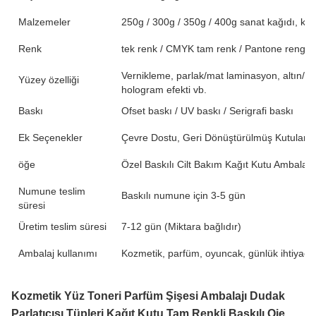
Malzemeler
250g / 300g / 350g / 400g sanat kağıdı, kraft
Renk
tek renk / CMYK tam renk / Pantone rengi /
Vernikleme, parlak/mat laminasyon, altın/g
Yüzey özelliği
hologram efekti vb.
Baskı
Ofset baskı / UV baskı / Serigrafi baskı
Ek Seçenekler
Çevre Dostu, Geri Dönüştürülmüş Kutular, Bi
öğe
Özel Baskılı Cilt Bakım Kağıt Kutu Ambalajı
Numune teslim
Baskılı numune için 3-5 gün
süresi
Üretim teslim süresi
7-12 gün (Miktara bağlıdır)
Ambalaj kullanımı
Kozmetik, parfüm, oyuncak, günlük ihtiyaçlar
Kozmetik Yüz Toneri Parfüm Şişesi Ambalajı Dudak
Parlatıcısı Tüpleri Kağıt Kutu Tam Renkli Baskılı Oje