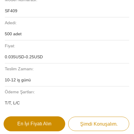
SF409
Adedi:
500 adet
Fiyat:
0.035USD-0.25USD
Teslim Zamanı:
10-12 iş günü
Ödeme Şartları:
T/T, L/C
En İyi Fiyatı Alın
Şimdi Konuşalım.