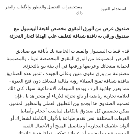
مستحضرات التجميل والعطور والألعاب والضروريات 
استخدام العبوة
ذلك
صندوق عرض من الورق المقوى مخصص لقبعة البيسبول مع
صندوق ورقي به نافذة شفافة لتغليف علب الهدايا لتجار التجزئة
قدم قبعات البيسبول والقبعات الخاصة بك بأناقة مع صناديق
العرض المصنوعة من الورق المقوى المخصصة لدينا ، والمصممة
لحماية منتجاتك وعرضها ورفعها في أي بيئة بيع بالتجزئة.
مصنوعة من ورق مقوى متين وعالي الجودة ، تتميز هذه الصناديق
بنافذة شفافة تمنح العملاء رؤية مثالية لقبعاتك دون فتح العبوة -
مما يعزز جاذبية الرف ويدفع المبيعات الاندفاعية. سواء كان ذلك
لعلامة تجارية رياضية أو بائع تجزئة للأزياء أو متجر هدايا ، فإن
تصميم الصندوق هذا يجمع بين التطبيق العملي والمظهر المتميز.
يمكن تخصيص كل صندوق بالكامل ليناسب أحجام وأنماط
القبعات المختلفة. نحن نقدم طباعة بالألوان الكاملة لشعارك أو
ألوان علامتك التجارية أو تفاصيل المنتج أو الأعمال الفنية
الموسمية - مما يضمن أن عبواتك تعكس تمامًا هوية علامتك