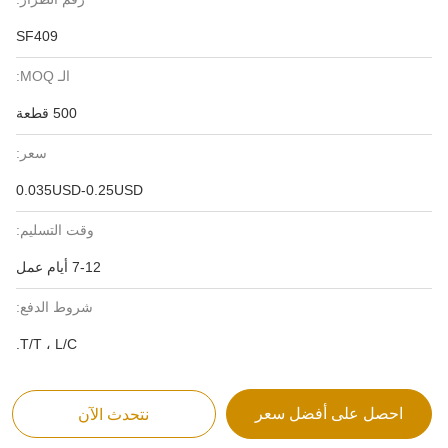
SF409
الـ MOQ:
500 قطعة
سعر:
0.035USD-0.25USD
وقت التسليم:
7-12 أيام عمل
شروط الدفع:
T/T ، L/C.
احصل على أفضل سعر
نتحدث الآن