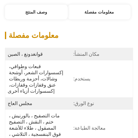
معلومات مفصلة
وصف المنتج
معلومات مفصلة
مكان المنشأ:
قوانغدونغ ، الصين
قبعات وطواقي، 
إكسسوارات الشعر، أوشحة 
يستخدم:
وشالات، أحزمة وربطات 
عنق وقفازات وقفازات، 
إكسسوارات أزياء أخرى
نوع الورق:
مجلس العاج
مات التصفيح ، بالورنيش ، 
ختم ، النقش ، التصفيح 
معالجة الطباعة:
المصقول ، طلاء للأشعة 
فوق البنفسجية ، التلاشي ، 