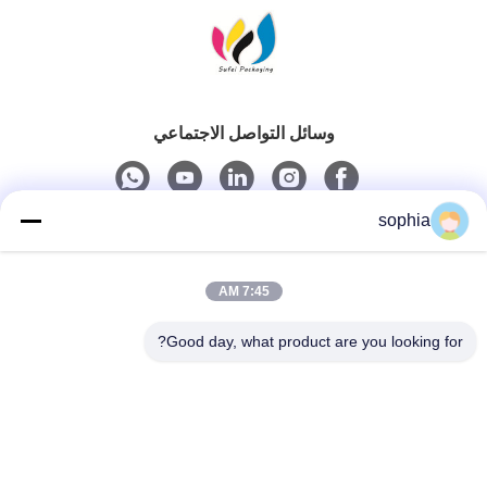
وسائل التواصل الاجتماعي
sophia
اتصال سريع
7:45 AM
الهاتف
0086-13128969971
Good day, what product are you looking for?
البريد الإلكتروني
sophia@sufeipackaging.com
العنوان