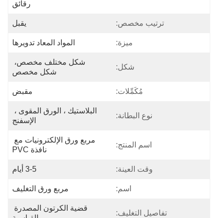
رقائق
ترتيب مخصص:
يقبل
ميزة:
المواد المعاد تدويرها
شكل مختلف مخصص، 
شكل:
شكل مخصص
مُكَمِّلات:
مقبض
البلاستيك ، الورق المقوى ، 
نوع البطانة:
الإسفنج
مربع ورق الإلكترونيات مع 
اسم المنتج:
نافذة PVC
وقت العينة:
3-5 أيام
اسم:
مربع ورق التغليف
قضية الكرتون المصدرة 
تفاصيل التغليف:
القياسية