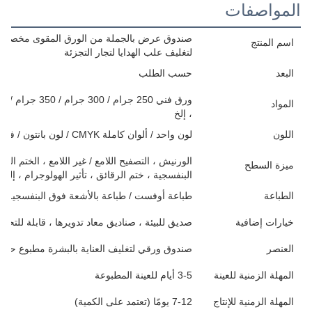
المواصفات
صندوق عرض بالجملة من الورق المقوى مخصص لق
اسم المنتج
لتغليف علب الهدايا لتجار التجزئة
البعد
حسب الطلب
المواد
، إلخ
اللون
لون واحد / ألوان كاملة CMYK / لون بانتون / فارغ
الورنيش ، التصفيح اللامع / غير اللامع ، الختم ا
ميزة السطح
البنفسجية ، ختم الرقائق ، تأثير الهولوجرام ، إلخ
الطباعة
طباعة أوفست / طباعة بالأشعة فوق البنفسجية / 
خيارات إضافية
صديق للبيئة ، صناديق معاد تدويرها ، قابلة للتحلل
العنصر
صندوق ورقي لتغليف العناية بالبشرة مطبوع حس
المهلة الزمنية للعينة
3-5 أيام للعينة المطبوعة
المهلة الزمنية للإنتاج
7-12 يومًا (تعتمد على الكمية)