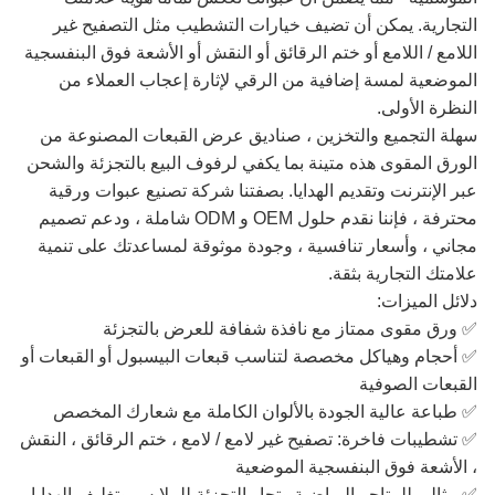
التجارية. يمكن أن تضيف خيارات التشطيب مثل التصفيح غير
اللامع / اللامع أو ختم الرقائق أو النقش أو الأشعة فوق البنفسجية
الموضعية لمسة إضافية من الرقي لإثارة إعجاب العملاء من
النظرة الأولى.
سهلة التجميع والتخزين ، صناديق عرض القبعات المصنوعة من
الورق المقوى هذه متينة بما يكفي لرفوف البيع بالتجزئة والشحن
عبر الإنترنت وتقديم الهدايا. بصفتنا شركة تصنيع عبوات ورقية
محترفة ، فإننا نقدم حلول OEM و ODM شاملة ، ودعم تصميم
مجاني ، وأسعار تنافسية ، وجودة موثوقة لمساعدتك على تنمية
علامتك التجارية بثقة.
دلائل الميزات:
✅ ورق مقوى ممتاز مع نافذة شفافة للعرض بالتجزئة
✅ أحجام وهياكل مخصصة لتناسب قبعات البيسبول أو القبعات أو
القبعات الصوفية
✅ طباعة عالية الجودة بالألوان الكاملة مع شعارك المخصص
✅ تشطيبات فاخرة: تصفيح غير لامع / لامع ، ختم الرقائق ، النقش
، الأشعة فوق البنفسجية الموضعية
✅ مثالي للمتاجر الرياضية وتجار التجزئة للملابس وتغليف الهدايا