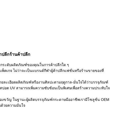
ปลีกร้านค้าปลีก
ระดับผลิตภัณฑ์ของคุณในการค้าปลีกใด ๆ
พ็คเกจ ไม่ว่าจะเป็นแบรนด์กีฬาผู้ค้าปลีกแฟชั่นหรือร้านขายของที่
ยละเอียดผลิตภัณฑ์หรืองานศิลปะตามฤดูกาล-มั่นใจได้ว่าบรรจุภัณฑ์
สปอต UV สามารถเพิ่มความซับซ้อนเป็นพิเศษเพื่อสร้างความประทับใจ
องขวัญ ในฐานะผู้ผลิตบรรจุภัณฑ์กระดาษมืออาชีพเรามีโซลูชั่น OEM
ด้วยความมั่นใจ