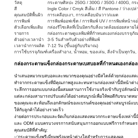
วัสดุ
กระดาษศิลปะ 250G / 300G / 350G / 400G, กร
สี
Ingle Color / Cmyk สีเต็ม / สี Pantone / ว่างเปล่
คุณสมบัติพื้นผิว
การเคลือบเงา, การเคลือบมันวาว/แมต
การพิมพ์
การพิมพ์ออฟเซ็ต / การพิมพ์ UV / การพิมพ์หน้าจ
ตัวเลือกเพิ่มเติม
กล่องรีไซเคิลที่เป็นมิตรกับสิ่งแวดล้อมย่อยสลาย
รายการ
กล่องกระดาษดูแลพิมพ์ที่กำหนดเองกล่องบรรจุภั
ตัวอย่างเวลานำ
3-5 วันสำหรับตัวอย่างที่พิมพ์
เวลานำการผลิต
7-12 วัน (ขึ้นอยู่กับปริมาณ)
การใช้บรรจุภัณฑ์
เครื่องสำอาง, น้ำหอม, ของเล่น, สิ่งจำเป็นทุกวั
กล่องกระดาษแข็งกล่องกระดาษเบสบอลที่กำหนดเองกล่องก
นำเสนอหมวกเบสบอลและหมวกของคุณอย่างมีสไตล์ด้วยกล่องแสดง
ทำจากกระดาษแข็งที่มีคุณภาพสูงและทนทานกล่องเหล่านี้มีหน้าต่างโป
ระลึกการออกแบบกล่องนี้ผสมผสานการใช้งานจริงเข้ากับรูปลักษณ์ระ
แต่ละกล่องสามารถปรับแต่งได้อย่างสมบูรณ์เพื่อให้พอดีกับขนาดห
ของคุณจะสะท้อนถึงเอกลักษณ์ของแบรนด์ของคุณอย่างสมบูรณ์แบบ ต
ให้กับลูกค้าได้อย่างรวดเร็ว
ง่ายต่อการประกอบและจัดเก็บกล่องแสดงหมวกกระดาษแข็งเหล่านี้ม
และ ODM แบบครบวงจรการสนับสนุนการออกแบบฟรีการกำหนดราคาที่แ
คุณสมบัติที่สำคัญ:
✅กระดาษแข็งพรีเมี่ยมพร้อมหน้าต่างใสสำหรับการแสดงผล