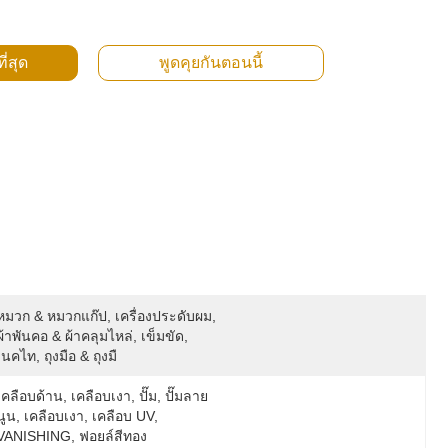
ี่สุด
พูดคุยกันตอนนี้
หมวก & หมวกแก๊ป, เครื่องประดับผม, 
ผ้าพันคอ & ผ้าคลุมไหล่, เข็มขัด, 
เนคไท, ถุงมือ & ถุงมื
เคลือบด้าน, เคลือบเงา, ปั๊ม, ปั๊มลาย
นูน, เคลือบเงา, เคลือบ UV, 
VANISHING, ฟอยล์สีทอง