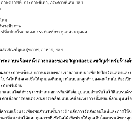
ะดาษคราฟท์, กระดาษสีเทา, กระดาษพิเศษ ฯลฯ
า
อไหม
ได้ทางชีวภาพ
ณฑ์ที่แปลกใหม่กล่องบรรจุภัณฑ์การดูแลส่วนบุคคล
น, ผลิตภัณฑ์ดูแลสุขภาพ, อาหาร, ฯลฯ
ระดาษพร้อมหน้าต่างกล่องของขวัญกล่องของขวัญสำหรับร้านค้า
ผลกระดาษแข็งแบบกำหนดเองของเราออกแบบมาเพื่อปกป้องจัดแสดงและยก
ร่งใสที่ชัดเจนซึ่งให้มุมมองที่สมบูรณ์แบบแก่ลูกค้าของคุณโดยไม่ต้องเปิดแ
ดับพรีเมี่ยม
มวกและสไตล์ต่างๆ เรานำเสนอการพิมพ์สีเต็มรูปแบบสำหรับโลโก้สีแบรนด์รา
ัวเลือกการตกแต่งเช่นการเคลือบแบบเคลือบ/เงาการปั๊มฟอยล์ลายนูนหรือ
ีความแข็งแรงเพียงพอสำหรับชั้นวางค้าปลีกการจัดส่งออนไลน์และการให้ข
ข่งขันได้และคุณภาพที่เชื่อถือได้เพื่อช่วยให้คุณเติบโตแบรนด์ของคุณ