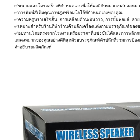
✅ขนาดและโครงสร้างที่กำหนดเองเพื่อให้พอดีกับหมวกเบสบอลหมวก
✅การพิมพ์สีเต็มคุณภาพสูงพร้อมโลโก้ที่กำหนดเองของคุณ
✅ความหรูหราเสร็จสิ้น: การเคลือบด้าน/มันวาว, การปั๊มฟอยล์, ลา
✅เหมาะสำหรับร้านกีฬาร้านค้าปลีกเครื่องแต่งกายบรรจุภัณฑ์ข
✅อุปทานโดยตรงจากโรงงานพร้อมราคาที่แข่งขันได้และการพลิกกลั
แสดงหมวกของคุณอย่างดีที่สุดด้วยบรรจุภัณฑ์ค้าปลีกที่รวมการป้อ
คำอธิบายผลิตภัณฑ์