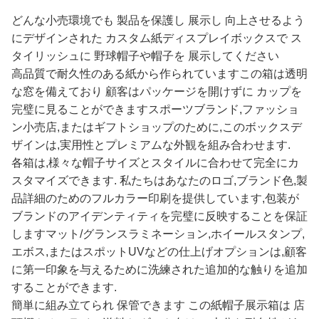
どんな小売環境でも 製品を保護し 展示し 向上させるよう
にデザインされた カスタム紙ディスプレイボックスで ス
タイリッシュに 野球帽子や帽子を 展示してください
高品質で耐久性のある紙から作られていますこの箱は透明
な窓を備えており 顧客はパッケージを開けずに カップを
完璧に見ることができますスポーツブランド,ファッショ
ン小売店,またはギフトショップのために,このボックスデ
ザインは,実用性とプレミアムな外観を組み合わせます.
各箱は,様々な帽子サイズとスタイルに合わせて完全にカ
スタマイズできます. 私たちはあなたのロゴ,ブランド色,製
品詳細のためのフルカラー印刷を提供しています,包装が
ブランドのアイデンティティを完璧に反映することを保証
しますマット/グランスラミネーション,ホイールスタンプ,
エボス,またはスポットUVなどの仕上げオプションは,顧客
に第一印象を与えるために洗練された追加的な触りを追加
することができます.
簡単に組み立てられ 保管できます この紙帽子展示箱は 店