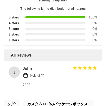
Rating Snapshot
The following is the distribution of all ratings
5 stars
100%
4 stars
0%
3 stars
0%
2 stars
0%
1 stars
0%
All Reviews
John
J
Helpful (4)
good
タグ:
カスタムロゴのパッケージボックス