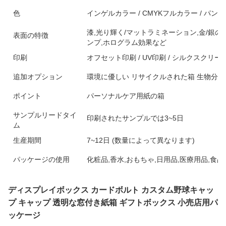
色
インゲルカラー / CMYKフルカラー / パント
漆,光り輝く/マットラミネーション,金/銀の
表面の特徴
ンプ,ホログラム効果など
印刷
オフセット印刷 / UV印刷 / シルクスクリー
追加オプション
環境に優しい リサイクルされた箱 生物分解
ポイント
パーソナルケア用紙の箱
サンプルリードタイ
印刷されたサンプルでは3~5日
ム
生産期間
7~12日 (数量によって異なります)
パッケージの使用
化粧品,香水,おもちゃ,日用品,医療用品,食品
ディスプレイボックス カードボルト カスタム野球キャッ
プ キャップ 透明な窓付き紙箱 ギフトボックス 小売店用パ
ッケージ