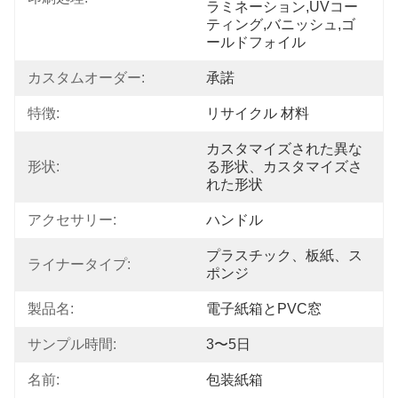
ラミネーション,UVコー
ティング,バニッシュ,ゴ
ールドフォイル
カスタムオーダー:
承諾
特徴:
リサイクル 材料
カスタマイズされた異な
形状:
る形状、カスタマイズさ
れた形状
アクセサリー:
ハンドル
プラスチック、板紙、ス
ライナータイプ:
ポンジ
製品名:
電子紙箱とPVC窓
サンプル時間:
3〜5日
名前:
包装紙箱