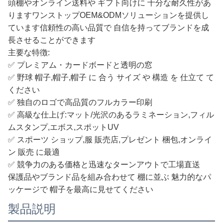
頭棚やオンライン送料や ギフト向けに 十分な耐久性があ
りますワンストップOEM&ODMソリューションを提供し
ています信頼性の高い品質で 自信を持ってブランドを成
長させることができます
主要な特徴:
✅ プレミアム・カードボードと透明の窓
✅ 野球 帽子,帽子,帽子 に 合う サイズ や 構造 を 仕立て て
ください
✅ 独自のロゴで高品質のフルカラー印刷
✅ 高級な仕上げ:マット/光沢のあるラミネーション,フィル
ムスタンプ,エボス,スポットUV
✅ スポーツ ショップ,服 販売店,プレゼント 梱包,オンライ
ン 販売 に最適
✅ 競争力のある価格と迅速なターンアウトで工場直送
保護品やブランド品を組み合わせて 棚に並ぶ 魅力的なパ
ッケージで 帽子を最高に見せてください
製品説明