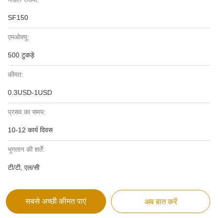
SF150
एमओक्यू:
500 टुकड़े
कीमत:
0.3USD-1USD
प्रसव का समय:
10-12 कार्य दिवस
भुगतान की शर्तें:
टी/टी, एल/सी
सबसे अच्छी कीमत पाएं
अब बात करें