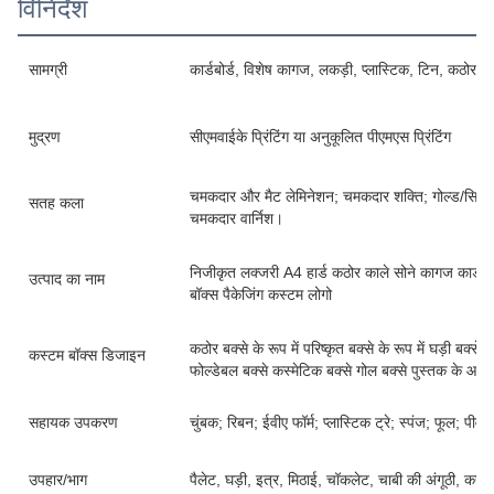
विनिर्देश
सामग्री
कार्डबोर्ड, विशेष कागज, लकड़ी, प्लास्टिक, टिन, कठोर कार्
मुद्रण
सीएमवाईके प्रिंटिंग या अनुकूलित पीएमएस प्रिंटिंग
चमकदार और मैट लेमिनेशन; चमकदार शक्ति; गोल्ड/सिल्वर हॉट
सतह कला
चमकदार वार्निश।
निजीकृत लक्जरी A4 हार्ड कठोर काले सोने कागज कार्डबो
उत्पाद का नाम
बॉक्स पैकेजिंग कस्टम लोगो
कठोर बक्से के रूप में परिष्कृत बक्से के रूप में घड़ी बक्से क
कस्टम बॉक्स डिजाइन
फोल्डेबल बक्से कस्मेटिक बक्से गोल बक्से पुस्तक के आका
सहायक उपकरण
चुंबक; रिबन; ईवीए फॉर्म; प्लास्टिक ट्रे; स्पंज; फूल; पीव
उपहार/भाग
पैलेट, घड़ी, इत्र, मिठाई, चॉकलेट, चाबी की अंगूठी, कद्दू