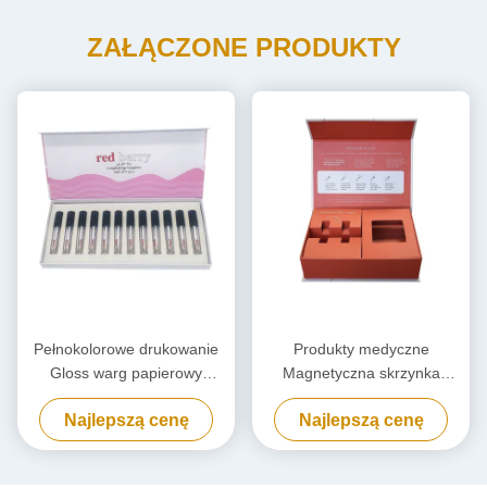
ZAŁĄCZONE PRODUKTY
Pełnokolorowe drukowanie
Produkty medyczne
Gloss warg papierowy
Magnetyczna skrzynka
Pudełko opakowaniowe,
podarunkowa Magnetyczna
Najlepszą cenę
Najlepszą cenę
Kosmetyczny lakier do
skrzynka opakowaniowa z
paznokci Pudełko prezent
wkładką