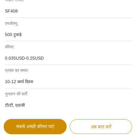
SF408
एमओक्यू:
500 टुकड़े
कीमत:
0.035USD-0.25USD
प्रसव का समय:
10-12 कार्य दिवस
भुगतान की शर्तें:
टी/टी, एल/सी
सबसे अच्छी कीमत पाएं
अब बात करें