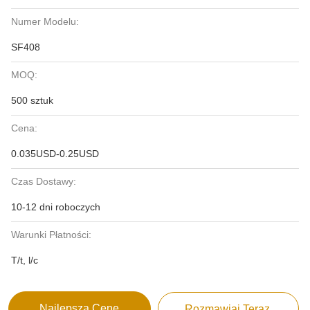
Numer Modelu:
SF408
MOQ:
500 sztuk
Cena:
0.035USD-0.25USD
Czas Dostawy:
10-12 dni roboczych
Warunki Płatności:
T/t, l/c
Najlepszą Cenę
Rozmawiaj Teraz.