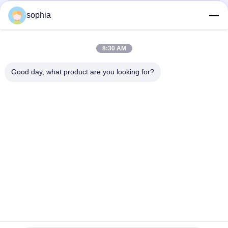
sophia
5.0
8:30 AM
Based on 50 reviews for this supplier
Good day, what product are you looking for?
Write A Review
Rating Snapshot
The following is the distribution of all ratings
5 stars
100%
4 stars
0%
3 stars
0%
2 stars
0%
1 stars
0%