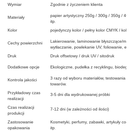
Wymiar
Zgodnie z życzeniem klienta
papier artystyczny 250g / 300g / 350g / 400g
Materiały
itp.
Kolor
pojedynczy kolor / pełny kolor CMYK / kolor
Lakierowanie, laminowanie błyszczące/mato
Cechy powierzchni
wytłaczanie, powlekanie UV, foliowanie, efe
Druk
Druk offsetowy / druk UV / sitodruk
Dodatkowe opcje
Ekologiczne, pudełka z recyklingu, biodeg
3 razy od wyboru materiałów, testowania 
Kontrola jakości
towarów.
Przykładowy czas
3-5 dni dla wydrukowanej próbki
realizacji
Czas realizacji
7-12 dni (w zależności od ilości)
produkcji
Zastosowanie
Kosmetyki, perfumy, zabawki, artykuły cod
opakowania
itp.