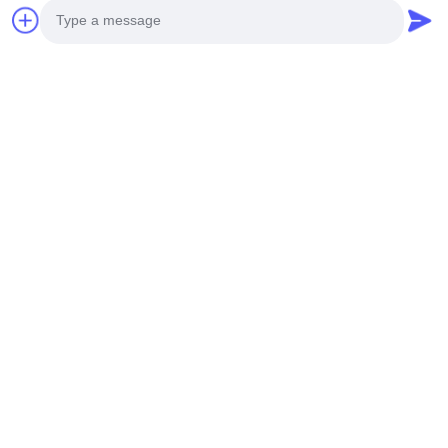
All Reviews
John
J
Helpful (4)
Photo
good
Video Call
Audio Call
Znaków:
Zaopatrzenie Logo
Pudełko Z Tektury Falistej
Specjalnie Wydrukowane Pudełko Opakowaniowe