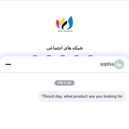
شبکه های اجتماعی
sophia
تماس سریع
2:28 PM
تلفن
Good day, what product are you looking for?
0086-13128969971
ایمیل
sophia@sufeipackaging.com