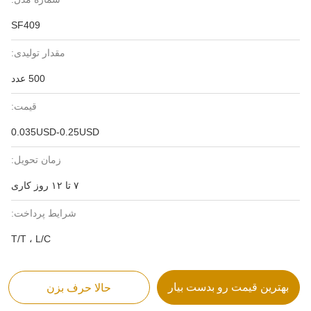
SF409
مقدار تولیدی:
500 عدد
قیمت:
0.035USD-0.25USD
زمان تحویل:
۷ تا ۱۲ روز کاری
شرایط پرداخت:
T/T ، L/C
بهترین قیمت رو بدست بیار
حالا حرف بزن