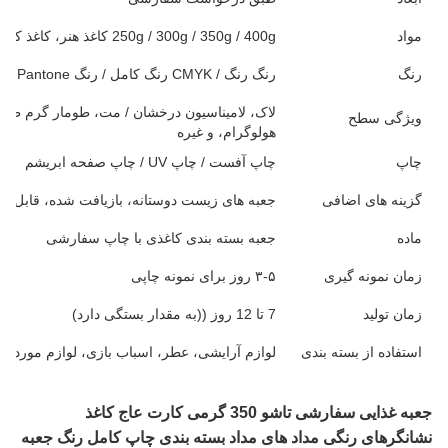
مواد
250g / 300g / 350g / 400g کاغذ هنر، کاغذ کرافت، کاغذ خاکستری، کاغذ تخصصی، و غیره
رنگ
رنگ رنگ / CMYK رنگ کامل / رنگ Pantone / خالی
ویژگی سطح
هولوگرام، و غیره
چاپ
چاپ آفست / چاپ UV / چاپ صفحه ابریشم
گزینه های اضافی
جعبه های زیست دوستانه، بازیافت شده، قابل تج
ماده
جعبه بسته بندی کاغذی با چاپ سفارشی
زمان نمونه گیری
۳-۵ روز برای نمونه چاپی
زمان تولید
7 تا 12 روز ((به مقدار بستگی دارد)
استفاده از بسته بندی
لوازم آرایشی، عطر، اسباب بازی، لوازم مورد نیا
جعبه غذایی سفارشی تاشو 350 گرمی کارت عاج کاغذ
نشانگرهای رنگی مداد های مداد بسته بندی چاپ کامل رنگ جعبه