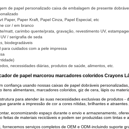
em de papel personalizado caixa de embalagem de presente dobrável
sonalizado
t Paper, Paper Kraft, Papel Cinza, Papel Especial, etc
one cor / em branco
nte/matt, carimbo quente/prata, gravação, revestimento UV, estampagem
UV / serigrafia de seda
as, biodegradáveis
l para cuidados com a pele impressa
ssa
ntidade)
dos, necessidades diárias, produtos de saúde, alimentos, etc.
rcador de papel marcorou marcadores coloridos Crayons L
com confiança usando nossas caixas de papel dobráveis personalizadas,
tens alimentares, marcadores coloridos, giz de cera, lápis ou materiais
trutura para atender às suas necessidades exclusivas de produtos - de
que garante a impressão de cor a cores nítidas, brilhantes e atraentes
ontar, economizando espaço durante o envio e armazenamento, oferec
 feitas de materiais recicláveis e podem ser produzidas com tintas 
, fornecemos serviços completos de OEM e ODM-incluindo suporte gratu