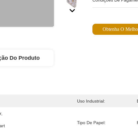
Condições De Pagamen
Obtenha O Melho
ção Do Produto
Uso Industrial:
, 
Tipo De Papel:
rt 