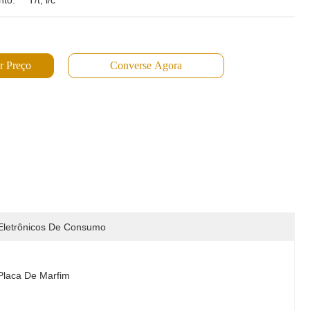
to:
T/t, l/c
r Preço
Converse Agora
Eletrônicos De Consumo
Placa De Marfim