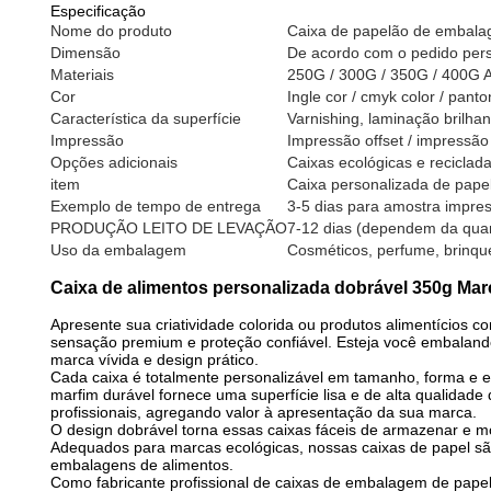
Especificação
Nome do produto
Caixa de papelão de embalag
Dimensão
De acordo com o pedido per
Materiais
250G / 300G / 350G / 400G Ar
Cor
Ingle cor / cmyk color / pant
Característica da superfície
Varnishing, laminação brilha
Impressão
Impressão offset / impressão 
Opções adicionais
Caixas ecológicas e reciclad
item
Caixa personalizada de pape
Exemplo de tempo de entrega
3-5 dias para amostra impre
PRODUÇÃO LEITO DE LEVAÇÃO
7-12 dias (dependem da qua
Uso da embalagem
Cosméticos, perfume, brinque
Caixa de alimentos personalizada dobrável 350g Ma
Apresente sua criatividade colorida ou produtos alimentícios 
sensação premium e proteção confiável. Esteja você embalando i
marca vívida e design prático.
Cada caixa é totalmente personalizável em tamanho, forma e es
marfim durável fornece uma superfície lisa e de alta qualidade 
profissionais, agregando valor à apresentação da sua marca.
O design dobrável torna essas caixas fáceis de armazenar e m
Adequados para marcas ecológicas, nossas caixas de papel são
embalagens de alimentos.
Como fabricante profissional de caixas de embalagem de papel