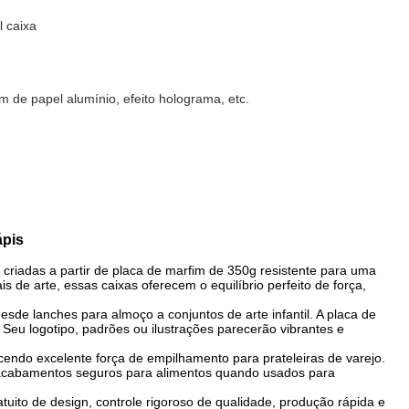
 caixa
 de papel alumínio, efeito holograma, etc.
ápis
 criadas a partir de placa de marfim de 350g resistente para uma
 de arte, essas caixas oferecem o equilíbrio perfeito de força,
sde lanches para almoço a conjuntos de arte infantil. A placa de
. Seu logotipo, padrões ou ilustrações parecerão vibrantes e
endo excelente força de empilhamento para prateleiras de varejo.
e acabamentos seguros para alimentos quando usados para
ito de design, controle rigoroso de qualidade, produção rápida e