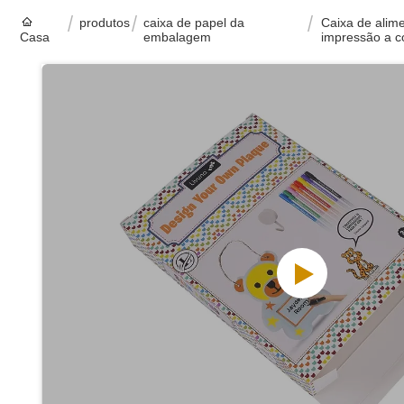
produtos
caixa de papel da
Caixa de alim
Casa
embalagem
impressão a c