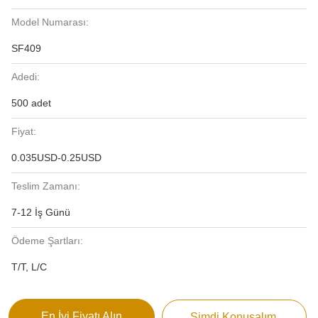
Model Numarası:
SF409
Adedi:
500 adet
Fiyat:
0.035USD-0.25USD
Teslim Zamanı:
7-12 İş Günü
Ödeme Şartları:
T/T, L/C
En İyi Fiyatı Alın
Şimdi Konuşalım.