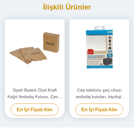
İlişkili Ürünler
Siyah Baskılı Özel Kraft
Cep telefonu şarj cihazı
Kağıt Ambalaj Kutusu, Çevre
ambalaj kutuları, biyolojik
Dostu Karton Kutu
olarak bozulabilir güç
En İyi Fiyatı Alın
En İyi Fiyatı Alın
bankası ambalaj kutuları
özel