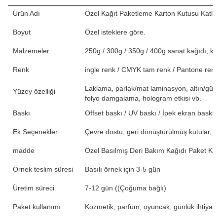
Ürün Adı
Özel Kağıt Paketleme Karton Kutusu Katlana
Boyut
Özel isteklere göre.
Malzemeler
250g / 300g / 350g / 400g sanat kağıdı, kraft
Renk
ingle renk / CMYK tam renk / Pantone renk 
Laklama, parlak/mat laminasyon, altın/gü
Yüzey özelliği
folyo damgalama, hologram etkisi vb.
Baskı
Offset baskı / UV baskı / İpek ekran baskı
Ek Seçenekler
Çevre dostu, geri dönüştürülmüş kutular, biyo
madde
Özel Basılmış Deri Bakım Kağıdı Paket Kutu
Örnek teslim süresi
Basılı örnek için 3-5 gün
Üretim süreci
7-12 gün ((Çoğuma bağlı)
Paket kullanımı
Kozmetik, parfüm, oyuncak, günlük ihtiyaçlar,