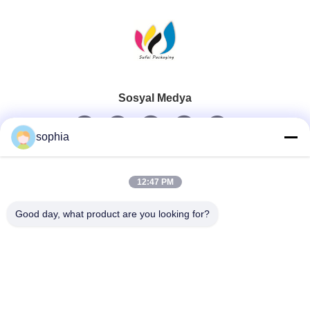
Sosyal Medya
sophia
Hızlı iletişim
12:47 PM
Tel
Good day, what product are you looking for?
0086-13128969971
E-Posta
sophia@sufeipackaging.com