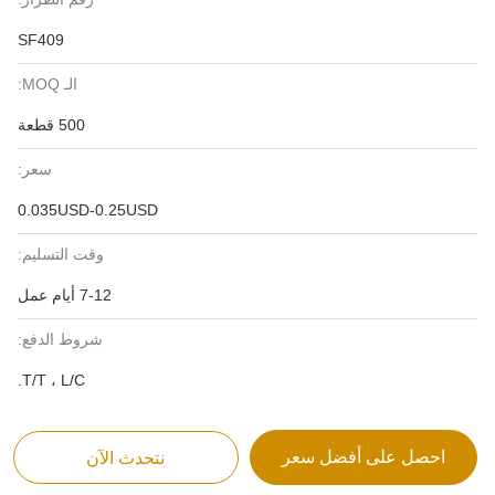
SF409
الـ MOQ:
500 قطعة
سعر:
0.035USD-0.25USD
وقت التسليم:
7-12 أيام عمل
شروط الدفع:
T/T ، L/C.
احصل على أفضل سعر
نتحدث الآن