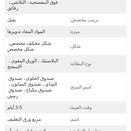
فوق البنفسجية ، التلاشي ، 
رقائق
ترتيب مخصص:
يقبل
ميزة:
المواد المعاد تدويرها
شكل مختلف مخصص، 
شكل:
شكل مخصص
البلاستيك ، الورق المقوى ، 
نوع البطانة:
الإسفنج
صندوق الحلوى ، صندوق 
الشاي ، صندوق الصابون ، 
اسم المنتج:
صندوق مكياج ، صندوق 
رمش
وقت العينة:
3-5 أيام
اسم:
مربع ورق التغليف
تفاصيل التغليف:
كرتون قياسي مُصدَّر