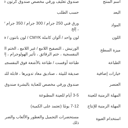
اسم المنتج
صندوق تغليف ورقي مخصص صندوق كرتون قابل ل
البعد
حسب الطلب
المواد
، إلخ
اللون
لون واحد / ألوان كاملة CMYK / لون بانتون / فارغ
الورنيش ، التصفيح اللامع / غير اللامع ، الختم ا
ميزة السطح
البنفسجية ، ختم الرقائق ، تأثير الهولوجرام ، إلخ
الطباعة
طباعة أوفست / طباعة بالأشعة فوق البنفسجية / 
خيارات إضافية
صديقة للبيئة ، صناديق معاد تدويرها ، قابلة للتحل
العنصر
صندوق ورقي مخصص للعناية بالبشرة صندوق تغل
المهلة الزمنية للعينة
3-5 أيام للعينة المطبوعة
المهلة الزمنية للإنتاج
7-12 يومًا (تعتمد على الكمية)
مستحضرات التجميل والعطور والألعاب والضروريات 
استخدام العبوة
ذلك