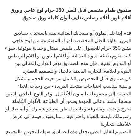
صندوق طعام مخصص قابل للطي 350 جرام لوح عاجي و ورق
أقلام تلوين أقلام رصاص تغليف ألوان كاملة ورق صندوق
قدم إبداعك الملون أو منتجاتك الغذائية بثقة باستخدام صناديق
الورق القابلة للطي المخصصة لدينا ، المصنوعة من لوح عاجي
متين 350 جرام للحصول على ملمس ممتاز وحماية موثوقة. سواء
كنت تقوم بتعبئة المواد الغذائية أو أقلام التلوين أو أقلام الرصاص
أو اللوازم الفنية ، فإن هذه الصناديق توفر التوازن المثالي بين
القوة والعلامة التجارية النابضة بالحياة والتصميم العملي.
كل صندوق قابل للتخصيص بالكامل من حيث الحجم والشكل
والبنية ليناسب احتياجات منتجك الفريدة - من وجبات الغداء
الخفيفة إلى مجموعات الفنون للأطفال. يوفر اللوح العاجي المتين
سطحًا أملسًا وعالي الجودة يضمن أن الطباعة بالألوان الكاملة
تخرج واضحة ومشرقة وملفتة للنظر. سيبدو شعارك أو أنماطك أو
رسوماتك نابضة بالحياة واحترافية ، مما يضيف قيمة إلى عرض
علامتك التجارية.
التصميم القابل للطي يجعل هذه الصناديق سهلة التخزين والتجميع