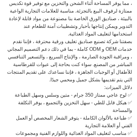
، مما يوفر المساحة أثناء الشحن والتخزين مع توفير قوة تكديس
ممتازة لرفوف البيع بالتجزئة. مناسبة للعلامات التجارية الواعية
بالبيئة ، صناديق الورق الخاصة بنا مصنوعة من مواد قابلة لإعادة
التدوير ويمكن إنتاجها بأحبار وتشطيبات آمنة للطعام عند
استخدامها لتغليف المواد الغذائية.
بصفتنا شركة تصنيع صناديق تغليف ورقية محترفة ، فإننا نقدم
خدمات OEM و ODM كاملة - بما في ذلك دعم التصميم المجاني
، ومراقبة الجودة الصارمة ، والإنتاج السريع ، والتسعير التنافسي
المباشر من المصنع. سواء كنت بحاجة إلى عبوات للقرطاسية
للأطفال أو الوجبات الجاهزة ، فإننا نساعدك على تقديم المنتجات
التي يتم تقديمها بشكل جميل ومحمي جيدًا.
دلائل الميزات:
✅ لوح عاجي ممتاز 350 جرام - متين وسلس وسهل الطباعة
✅ هيكل قابل للطي - سهل التخزين والتجميع ، يوفر التكلفة
والمساحة
✅ طباعة بالألوان الكاملة - يتوفر الشعار المخصص أو العمل
الفني أو العلامة التجارية
✅ مناسب لتغليف المواد الغذائية واللوازم الفنية ومجموعات