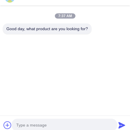
Tel.
7:37 AM
0086-13128969971
Good day, what product are you looking for?
Wiadomość Elektroniczna
sophia@sufeipackaging.com
Adres
Budynek 3, Pierwsza Wioska Przemysłowa Songgang,
Ulica Songgang, Dzielnica Baoan, Shenzhen,
Guangdong, Chiny
Polityka Prywatności
|
Sitemap
Chiny Dobra jakość pudełko papierowe do pakowania
Sprzedawca. 2025-2026 Shenzhen Sufei Packaging Co., Ltd.
Wszystkie prawa zastrzeżone.