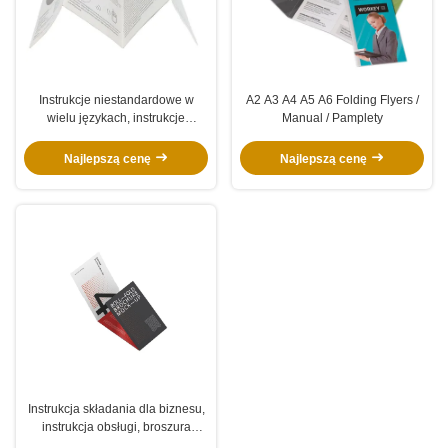
Instrukcje niestandardowe w
A2 A3 A4 A5 A6 Folding Flyers /
wielu językach, instrukcje
Manual / Pamplety
składania papieru, ulotki,
broszury wykrawane
Najlepszą cenę
Najlepszą cenę
Instrukcja składania dla biznesu,
instrukcja obsługi, broszura
składana, niestandardowy druk