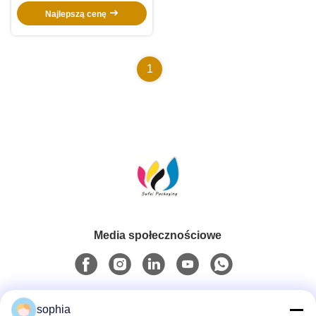
broszur, plakat, instrukcja
Najlepszą cenę
1
Media społecznościowe
Szybki kontakt
sophia