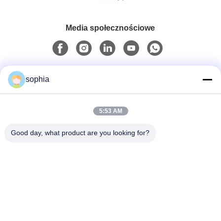
Media społecznościowe
Szybki kontakt
sophia
Tel.
5:53 AM
0086-13128969971
Good day, what product are you looking for?
Wiadomość Elektroniczna
sophia@sufeipackaging.com
Adres
Budynek 3, Pierwsza Wioska Przemysłowa Songgang,
Ulica Songgang, Dzielnica Baoan, Shenzhen,