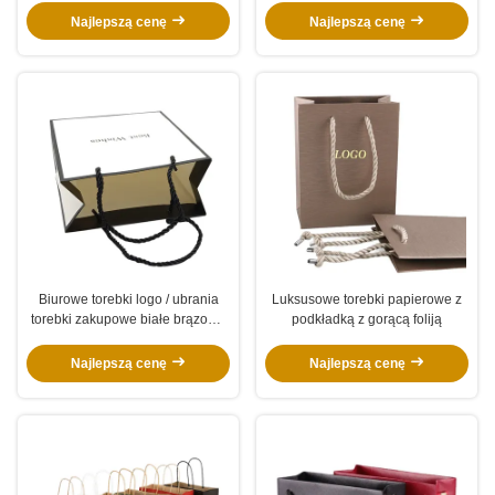
Imprezowe z Okrągłą Naklejką
papierowa z przezroczystym
Najlepszą cenę
Najlepszą cenę
oknem
Biurowe torebki logo / ubrania
Luksusowe torebki papierowe z
torebki zakupowe białe brązowe
podkładką z gorącą foliją
torebki do butów z rękojeścią
Najlepszą cenę
Najlepszą cenę