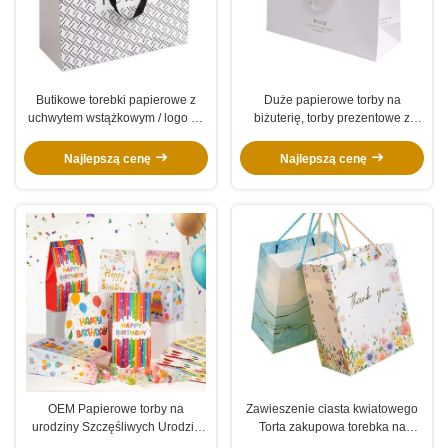
Butikowe torebki papierowe z
Duże papierowe torby na
uchwytem wstążkowym / logo na
biżuterię, torby prezentowe z
zamówienie torebki kartonowe
wytłoczonym logo ze złotą folią
do sklepu odzieżowego
Najlepszą cenę
Najlepszą cenę
OEM Papierowe torby na
Zawieszenie ciasta kwiatowego
urodziny Szczęśliwych Urodzin
Torta zakupowa torebka na
Recyklingowe Torby na Prezenty
zamówienie Twarda torebka