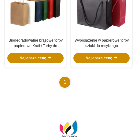
Biodegradowalne brązowe torby
Wyposażenie w papierowe torby
papierowe Kraft / Torby do
sztuki do recyklingu
dostawy jedzenia na wynos Biała
torba na zakupy
Najlepszą cenę
Najlepszą cenę
1