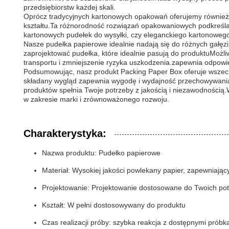
przedsiębiorstw każdej skali.
Oprócz tradycyjnych kartonowych opakowań oferujemy również
kształtu.Ta różnorodność rozwiązań opakowaniowych podkreśla
kartonowych pudełek do wysyłki, czy eleganckiego kartonoweg
Nasze pudełka papierowe idealnie nadają się do różnych gałęzi
zaprojektować pudełka, które idealnie pasują do produktuMożl
transportu i zmniejszenie ryzyka uszkodzenia.zapewnia odpo
Podsumowując, nasz produkt Packing Paper Box oferuje wszech
składany wygląd zapewnia wygodę i wydajność przechowywania, 
produktów spełnia Twoje potrzeby z jakością i niezawodnością.
w zakresie marki i zrównoważonego rozwoju.
Charakterystyka:
Nazwa produktu: Pudełko papierowe
Materiał: Wysokiej jakości powlekany papier, zapewniając
Projektowanie: Projektowanie dostosowane do Twoich po
Kształt: W pełni dostosowywany do produktu
Czas realizacji próby: szybka reakcja z dostępnymi próbk