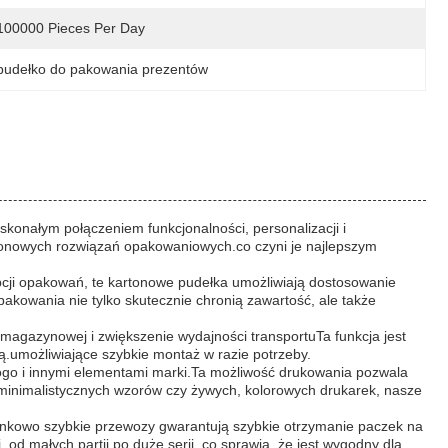
100000 Pieces Per Day
pudełko do pakowania prezentów
onałym połączeniem funkcjonalności, personalizacji i
artonowych rozwiązań opakowaniowych.co czyni je najlepszym
cji opakowań, te kartonowe pudełka umożliwiają dostosowanie
akowania nie tylko skutecznie chronią zawartość, ale także
agazynowej i zwiększenie wydajności transportuTa funkcja jest
.umożliwiające szybkie montaż w razie potrzeby.
logo i innymi elementami marki.Ta możliwość drukowania pozwala
minimalistycznych wzorów czy żywych, kolorowych drukarek, nasze
unkowo szybkie przewozy gwarantują szybkie otrzymanie paczek na
od małych partii po duże serii, co sprawia, że jest wygodny dla