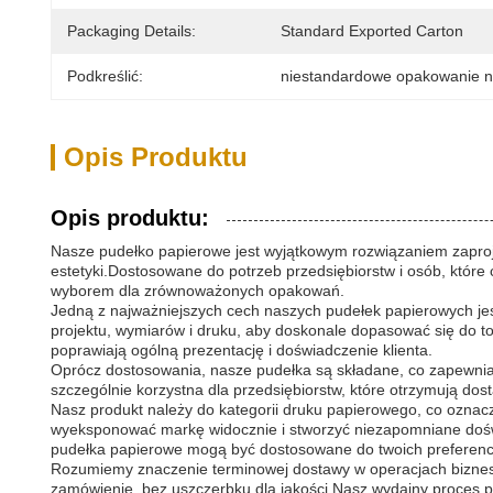
Packaging Details:
Standard Exported Carton
Podkreślić:
niestandardowe opakowanie na
Opis Produktu
Opis produktu:
Nasze pudełko papierowe jest wyjątkowym rozwiązaniem zaproj
estetyki.Dostosowane do potrzeb przedsiębiorstw i osób, które
wyborem dla zrównoważonych opakowań.
Jedną z najważniejszych cech naszych pudełek papierowych je
projektu, wymiarów i druku, aby doskonale dopasować się do to
poprawiają ogólną prezentację i doświadczenie klienta.
Oprócz dostosowania, nasze pudełka są składane, co zapewnia 
szczególnie korzystna dla przedsiębiorstw, które otrzymują 
Nasz produkt należy do kategorii druku papierowego, co oznac
wyeksponować markę widocznie i stworzyć niezapomniane doświ
pudełka papierowe mogą być dostosowane do twoich preferencj
Rozumiemy znaczenie terminowej dostawy w operacjach bizneso
zamówienie, bez uszczerbku dla jakości.Nasz wydajny proces pro