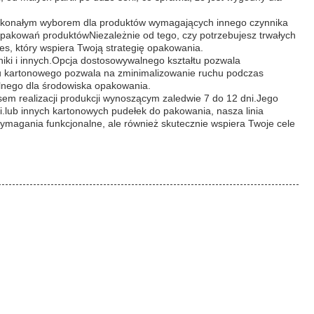
oskonałym wyborem dla produktów wymagających innego czynnika
pakowań produktówNiezależnie od tego, czy potrzebujesz trwałych
, który wspiera Twoją strategię opakowania.
niki i innych.Opcja dostosowywalnego kształtu pozwala
ału kartonowego pozwala na zminimalizowanie ruchu podczas
lnego dla środowiska opakowania.
m realizacji produkcji wynoszącym zaledwie 7 do 12 dni.Jego
.lub innych kartonowych pudełek do pakowania, nasza linia
wymagania funkcjonalne, ale również skutecznie wspiera Twoje cele