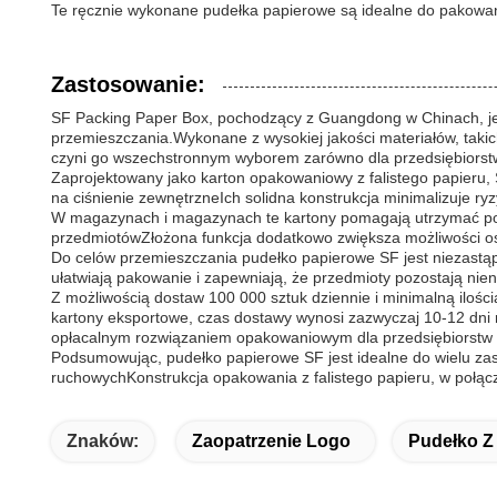
Te ręcznie wykonane pudełka papierowe są idealne do pakowani
Zastosowanie:
SF Packing Paper Box, pochodzący z Guangdong w Chinach, jes
przemieszczania.Wykonane z wysokiej jakości materiałów, takic
czyni go wszechstronnym wyborem zarówno dla przedsiębiorstw,
Zaprojektowany jako karton opakowaniowy z falistego papieru,
na ciśnienie zewnętrzneIch solidna konstrukcja minimalizuje r
W magazynach i magazynach te kartony pomagają utrzymać porz
przedmiotówZłożona funkcja dodatkowo zwiększa możliwości os
Do celów przemieszczania pudełko papierowe SF jest niezastą
ułatwiają pakowanie i zapewniają, że przedmioty pozostają nie
Z możliwością dostaw 100 000 sztuk dziennie i minimalną ilo
kartony eksportowe, czas dostawy wynosi zazwyczaj 10-12 dni r
opłacalnym rozwiązaniem opakowaniowym dla przedsiębiorstw p
Podsumowując, pudełko papierowe SF jest idealne do wielu zas
ruchowychKonstrukcja opakowania z falistego papieru, w połą
Znaków:
Zaopatrzenie Logo
Pudełko Z 