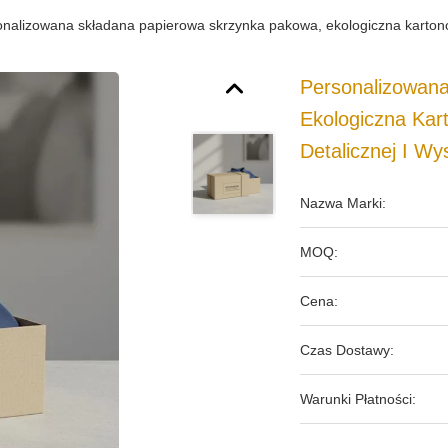
onalizowana składana papierowa skrzynka pakowa, ekologiczna kartono
Personalizowan
Ekologiczna Ka
Detalicznej I Wys
Nazwa Marki:
MOQ:
Cena:
Czas Dostawy:
Warunki Płatności: