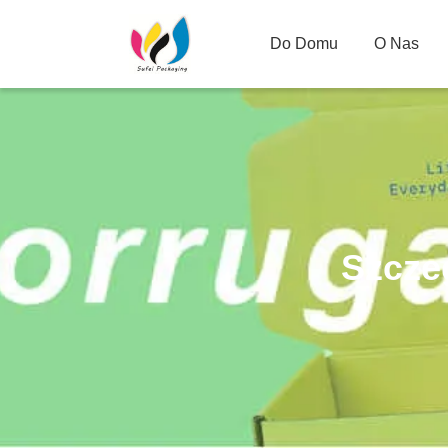
Do Domu
O Nas
Szcze