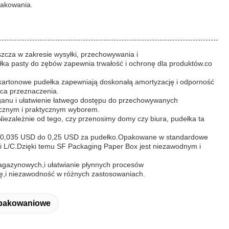
pakowania.
cza w zakresie wysyłki, przechowywania i
ełka pasty do zębów zapewnia trwałość i ochronę dla produktów.co
 kartonowe pudełka zapewniają doskonałą amortyzację i odporność
sca przeznaczenia.
ganu i ułatwienie łatwego dostępu do przechowywanych
icznym i praktycznym wyborem.
ezależnie od tego, czy przenosimy domy czy biura, pudełka ta
e od 0,035 USD do 0,25 USD za pudełko.Opakowane w standardowe
T i L/C.Dzięki temu SF Packaging Paper Box jest niezawodnym i
agazynowych,i ułatwianie płynnych procesów
dę,i niezawodność w różnych zastosowaniach.
Opakowaniowe