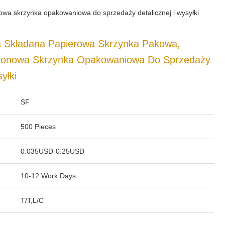
wa skrzynka opakowaniowa do sprzedaży detalicznej i wysyłki
a Składana Papierowa Skrzynka Pakowa,
rtonowa Skrzynka Opakowaniowa Do Sprzedaży
yłki
SF
500 Pieces
0.035USD-0.25USD
10-12 Work Days
T/T,L/C