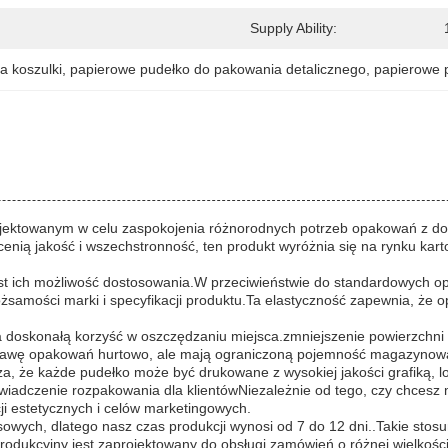
Supply Ability:
 koszulki
, 
papierowe pudełko do pakowania detalicznego
, 
papierowe 
ektowanym w celu zaspokojenia różnorodnych potrzeb opakowań z dosk
 cenią jakość i wszechstronność, ten produkt wyróżnia się na rynku k
st ich możliwość dostosowania.W przeciwieństwie do standardowych op
żsamości marki i specyfikacji produktu.Ta elastyczność zapewnia, że op
doskonałą korzyść w oszczędzaniu miejsca.zmniejszenie powierzchni m
dostawę opakowań hurtowo, ale mają ograniczoną pojemność magazynową
za, że każde pudełko może być drukowane z wysokiej jakości grafiką, 
adczenie rozpakowania dla klientówNiezależnie od tego, czy chcesz 
i estetycznych i celów marketingowych.
wych, dlatego nasz czas produkcji wynosi od 7 do 12 dni..Takie stos
dukcyjny jest zaprojektowany do obsługi zamówień o różnej wielkości, 