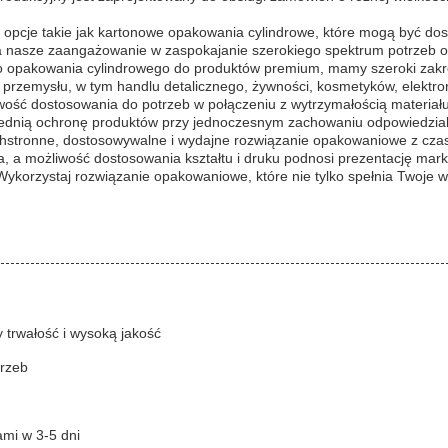
 opcje takie jak kartonowe opakowania cylindrowe, które mogą być d
 nasze zaangażowanie w zaspokajanie szerokiego spektrum potrzeb o
o opakowania cylindrowego do produktów premium, mamy szeroki zakres
 przemysłu, w tym handlu detalicznego, żywności, kosmetyków, elektro
iwość dostosowania do potrzeb w połączeniu z wytrzymałością materi
wiednią ochronę produktów przy jednoczesnym zachowaniu odpowiedzia
stronne, dostosowywalne i wydajne rozwiązanie opakowaniowe z czase
a możliwość dostosowania kształtu i druku podnosi prezentację marki
Wykorzystaj rozwiązanie opakowaniowe, które nie tylko spełnia Twoje 
y trwałość i wysoką jakość
trzeb
ami w 3-5 dni