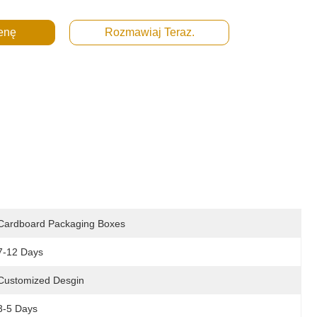
enę
Rozmawiaj Teraz.
Cardboard Packaging Boxes
7-12 Days
Customized Desgin
3-5 Days