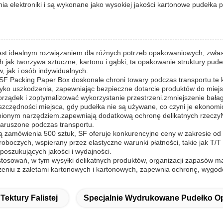
a elektroniki i są wykonane jako wysokiej jakości kartonowe pudełka 
t idealnym rozwiązaniem dla różnych potrzeb opakowaniowych, zwłasz
h jak tworzywa sztuczne, kartonu i gąbki, ta opakowanie struktury pud
 jak i osób indywidualnych.
 SF Packing Paper Box doskonale chroni towary podczas transportu.te
yzyko uszkodzenia, zapewniając bezpieczne dotarcie produktów do miej
ądek i zoptymalizować wykorzystanie przestrzeni.zmniejszenie bała
zczędności miejsca, gdy pudełka nie są używane, co czyni je ekonom
pionym narzędziem.zapewniają dodatkową ochronę delikatnych rzeczyNi
naruszone podczas transportu.
ścią zamówienia 500 sztuk, SF oferuje konkurencyjne ceny w zakresi
oboczych, wspierany przez elastyczne warunki płatności, takie jak T/
oszukujących jakości i wydajności.
tosowań, w tym wysyłki delikatnych produktów, organizacji zapasów m
czeniu z zaletami kartonowych i kartonowych, zapewnia ochronę, wygo
Tektury Falistej
Specjalnie Wydrukowane Pudełko 