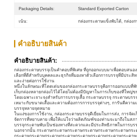
Packaging Details:
Standard Exported Carton
เน้น:
กล่องกระดาษแข็งพับได้
, 
กล่องก
คําอธิบายสินค้า
คําอธิบายสินค้า:
กล่องกระดาษบรรจุเป็นคําตอบที่พิเศษ ที่ถูกออกแบบมาเพื่อตอ
เลือกที่ดีสําหรับบุคคลและธุรกิจที่มองหาตัวเลือกการบรรจุที่มีประ
และง่ายต่อการใช้งาน
หนึ่งในลักษณะที่โดดเด่นของกล่องกระดาษบรรจุคือการออกแบบที่พับไ
เก็บกล่องหลายกล่องไว้ได้โดยไม่ต้องมีปัญหาในการเก็บของที่ใหญ่
โดยเฉพาะเจาะจงสําหรับการบรรจุเสื้อ กระดาษบรรจุ กระดาษบรรจ
เหมาะกับขนาดเสื้อและความต้องการการบรรจุต่างๆ, การันตีความเห
บรรจุหลายจุดหมาย
ในแง่ของการใช้งาน, กล่องกระดาษบรรจุดีเยี่ยมในการส่ง, การจัดเ
จัดการที่หยาบคาย เพื่อให้แน่ใจว่าผลิตภัณฑ์ของท่านจะมาถึงในสภาพ
บรรจุกระดาษพับเป็นช่องทางที่สะดวกและมีประสิทธิภาพในการบร
นอกจากนั้น กระดาษกระดาษกระดาษกระดาษกระดาษกระดาษก
กระดาษกระดาษกระดาษกระดาษกระดาษกระดาษกระดาษกระดาษ