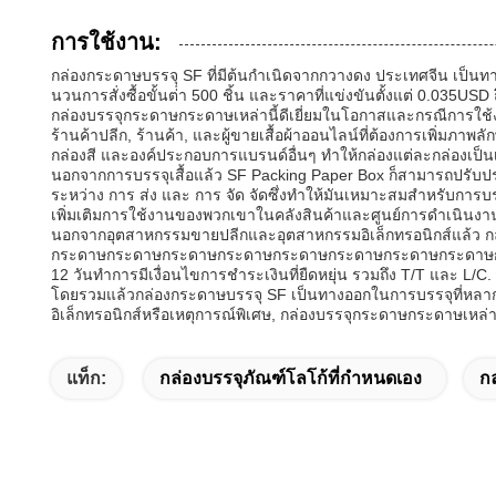
การใช้งาน:
กล่องกระดาษบรรจุ SF ที่มีต้นกําเนิดจากกวางดง ประเทศจีน เป็นทา
นวนการสั่งซื้อขั้นต่ํา 500 ชิ้น และราคาที่แข่งขันตั้งแต่ 0.035
กล่องบรรจุกระดาษกระดาษเหล่านี้ดีเยี่ยมในโอกาสและกรณีการใช้งานม
ร้านค้าปลีก, ร้านค้า, และผู้ขายเสื้อผ้าออนไลน์ที่ต้องการเพิ
กล่องสี และองค์ประกอบการแบรนด์อื่นๆ ทําให้กล่องแต่ละกล่องเป็นเ
นอกจากการบรรจุเสื้อแล้ว SF Packing Paper Box ก็สามารถปรับปรุงได้ส
ระหว่าง การ ส่ง และ การ จัด จัดซึ่งทําให้มันเหมาะสมสําหรับการบ
เพิ่มเติมการใช้งานของพวกเขาในคลังสินค้าและศูนย์การดําเนินงา
นอกจากอุตสาหกรรมขายปลีกและอุตสาหกรรมอิเล็กทรอนิกส์แล้ว ก
กระดาษกระดาษกระดาษกระดาษกระดาษกระดาษกระดาษกระดาษกระดาษ
12 วันทําการมีเงื่อนไขการชําระเงินที่ยืดหยุ่น รวมถึง T/T และ L/C.
โดยรวมแล้วกล่องกระดาษบรรจุ SF เป็นทางออกในการบรรจุที่หลากห
อิเล็กทรอนิกส์หรือเหตุการณ์พิเศษ, กล่องบรรจุกระดาษกระดาษเหล่านี
แท็ก:
กล่องบรรจุภัณฑ์โลโก้ที่กำหนดเอง
กล