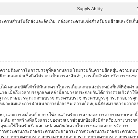
Supply Ability:
ระดาษสำหรับจัดส่งและจัดเก็บ
, 
กล่องกระดาษแข็งสำหรับขนย้ายและจัดเก็บ
บสนองความต้องการในการบรรจุที่หลากหลาย โดยรวมกันความยืดหยุ่น ควา
สิทธิภาพและน่าเชื่อถือไม่ว่าจะเป็นการส่งสินค้า, การเก็บสินค้า หรือการขน
ด้ คุณสมบัตินี้ทําให้มันสะดวกในการเก็บและขนส่งประหยัดพื้นที่ที่คุ้มค
ขนาด เมื่อถึงเวลาบรรจุกล่องเหล่านี้สามารถประกอบกันได้อย่างรวดเร็วทํา
ุ กระดาษบรรจุ กระดาษบรรจุ กระดาษบรรจุ กระดาษบรรจุ กระดาษบรรจุกระด
มาะสมและการนําเสนออย่างมืออาชีพ ความยืดหยุ่นนี้ยังหมายความว่ากล่อง
ก็บ, และการเคลื่อนย้ายการใช้งานสําหรับการส่งกล่องการส่งกระดาษเหล่าน
เดิม การสร้างที่แข็งแกร่งของพวกเขาช่วยปกป้องสิ่งมีค่าหรือเปราะบางกล่อง
รจุของใช้ในครัวเรือนอย่างปลอดภัยสะดวกในการขนส่งและการจัดการ.
ระดาษกระดาษกระดาษกระดาษกระดาษกระดาษกระดาษกระดาษกระดาษกร
กระดาษกระดาษกระดาษกระดาษกระดาษกระดาษกระดาษกระดาษกระดาษ